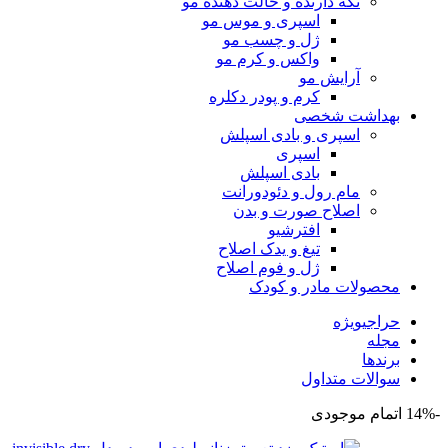
نگه دارنده و حالت دهنده مو
اسپری و موس مو
ژل و چسب مو
واکس و کرم مو
آرایش مو
کرم و پودر دکلره
بهداشت شخصی
اسپری و بادی اسپلش
اسپری
بادی اسپلش
مام رول و دئودورانت
اصلاح صورت و بدن
افترشیو
تیغ و یدک اصلاح
ژل و فوم اصلاح
محصولات مادر و کودک
حراجی
ویژه
مجله
برندها
سوالات متداول
-14%
اتمام موجودی