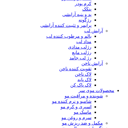
کرم پودر
پنکک
پد و پنبه آرایشی
رژگونه
پرایمر و تثبیت کننده آرایشی
آرایش لب
بالم و مرطوب کننده لب
مداد لب
رژلب مدادی
رژلب مایع
رژ لب جامد
آرایش ناخن
تقویت کننده ناخن
لاک ناخن
لاک پایه
لاک پاک کن
محصولات موی سر
شوینده و مراقبت مو
شامپو و نرم کننده مو
اسپری و کرم مو
ماسک مو
سرم و روغن مو
مکمل و ضد ریزش مو