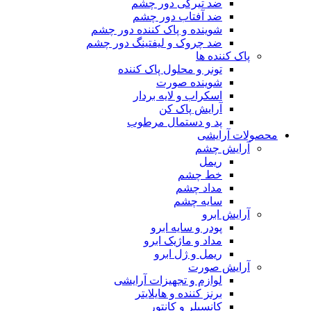
ضد تیرگی دور چشم
ضد آفتاب دور چشم
شوینده و پاک کننده دور چشم
ضد چروک و لیفتینگ دور چشم
پاک کننده ها
تونر و محلول پاک کننده
شوینده صورت
اسکراب و لایه بردار
آرایش پاک کن
پد و دستمال مرطوب
محصولات آرایشی
آرایش چشم
ریمل
خط چشم
مداد چشم
سایه چشم
آرایش ابرو
پودر و سایه ابرو
مداد و ماژیک ابرو
ریمل و ژل ابرو
آرایش صورت
لوازم و تجهیزات آرایشی
برنز کننده و هایلایتر
کانسیلر و کانتور