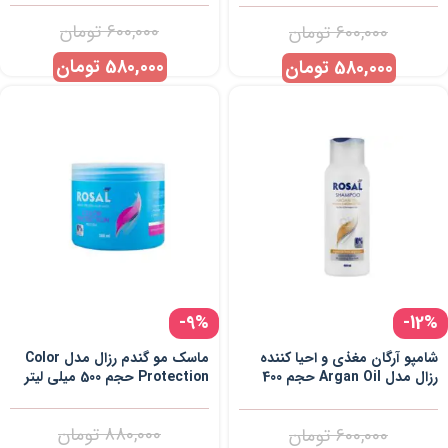
600,000
تومان
600,000
تومان
580,000
تومان
580,000
تومان
-9%
-12%
شامپو آرگان مغذی و احیا کننده
ماسک مو گندم رزال مدل Color
رزال مدل Argan Oil حجم 400
Protection حجم 500 میلی لیتر
میلی لیتر
880,000
تومان
600,000
تومان