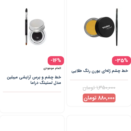
-14%
-35%
اتمام موجودی
خط چشم ژله‌ای یورن رنگ طلایی
خط چشم و برس آرایشی میبلین
مدل لستینگ دراما
1,350,000
تومان
880,000
تومان