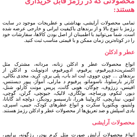
محصولاتی که در رژمژ قابل خریداری
هستند:
تمامی محصولات آرایشی، بهداشتی و عطریجات موجود در سایت
رژمژ با تنوع بالا و از برندهای باکیفیت ایرانی و خارجی عرضه شده
است. شما می‌توانید با اطمینان از اصل بودن کالاها، سفارشات خود
را در کوتاه‌ترین زمان ممکن و با قیمتی مناسب ثبت کنید.
عطر و ادکلن
انواع محصولات عطر و ادکلن زنانه، مردانه، مشترک مثل
اکستریت‌دی‌پرفیوم، پرفیوم، ادوپرفیوم، ادوتویلت و ادکلن از
برندهای … چون جووی، ایت اند باب، پلی یری، کرید، مجدی بکالی،
کارنر بارسلونا، ناسوماتو، پرفیوم د مارلی، آموآژ، پیور دیستنس،
افینس، زرژوف، چوگان، هوبی گانت، پریس مونت کارلو، شنل،
دیور، لنکوم، ورساچه، بولگاری، لالیک، جیونچی، گرلن، گوچی،
لنوین، نیناریچی، کارولینا هررا، نارسیسو رودیگز، دولچه اند گابانا،
ولنتینو، ویکتوریا سکرت و انواع عطرهای کودک، جیبی، اسپری،
بادی اسپلش و ضد تعریق‌ها از محصولات عطر و ادکلن رژمژ هستند.
محصولات آرایشی
انواع محصولات آرایش صورت مثل کرم پودر، رژگونه، پرایمر،