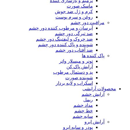
ترمیم و بازسازی کننده
ماسک صورت
کرم و ژل ضد جوش
روغن و سرم پوست
مراقبت دور چشم
آبرسان و مرطوب کننده دور چشم
ضد تیرگی دور چشم
ضد چروک و لیفتینگ دور چشم
شوینده و پاک کننده دور چشم
ضد آفتاب دور چشم
پاک کننده ها
تونر و میسلار واتر
آرایش پاک کن
پد و دستمال مرطوب
شوینده صورت
اسکراب و لایه بردار
محصولات آرایشی
آرایش چشم
ریمل
مداد چشم
خط چشم
سایه چشم
آرایش ابرو
پودر و سایه ابرو