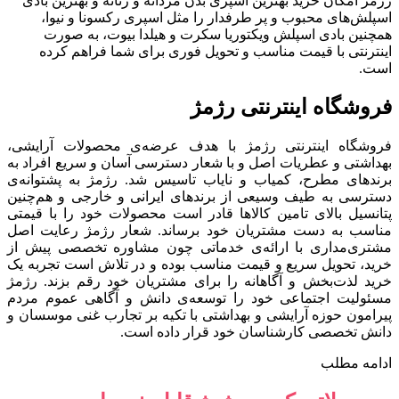
رژمژ امکان خرید بهترین اسپری بدن مردانه و زنانه و بهترین بادی
اسپلش‌های محبوب و پر طرفدار را مثل اسپری رکسونا و نیوا،
همچنین بادی اسپلش ویکتوریا سکرت و هیلدا بیوت، به صورت
اینترنتی با قیمت مناسب و تحویل فوری برای شما فراهم کرده
است.
فروشگاه اینترنتی رژمژ​
فروشگاه اینترنتی رژمژ با هدف عرضه‌ی محصولات آرایشی،
بهداشتی و عطریات اصل و با شعار دسترسی آسان و سریع افراد به
برندهای مطرح، کمیاب و نایاب تاسیس شد. رژمژ به پشتوانه‌ی
دسترسی به طیف وسیعی از برندهای ایرانی و خارجی و هم‌چنین
پتانسیل بالای تامین کالاها قادر است محصولات خود را با قیمتی
مناسب به دست مشتریان خود برساند. شعار رژمژ رعایت اصل
مشتری‌مداری با ارائه‌ی خدماتی چون مشاوره تخصصی پیش از
خرید، تحویل سریع و قیمت مناسب بوده و در تلاش است تجربه یک
خرید لذت‌بخش و آگاهانه را برای مشتریان خود رقم بزند. رژمژ
مسئولیت اجتماعی خود را توسعه‌ی دانش و آگاهی عموم مردم
پیرامون حوزه آرایشی و بهداشتی با تکیه بر تجارب غنی موسسان و
دانش تخصصی کارشناسان خود قرار داده است.
ادامه مطلب