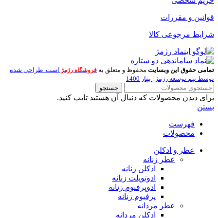
حریم شخصی
قوانین و مقررات
شرایط مرجوعی کالا
تمامی حقوق این وبسایت
محفوظ و متعلق به
است. طراحی شده
فروشگاه رژمژ
توسط تیم توسعه رژمژ | بهار 1400
جستجو
برای دیدن محصولات که دنبال آن هستید تایپ کنید.
بستن
فهرست
محصولات
عطر و ادکلن
عطر زنانه
ادکلن زنانه
ادوتویلت زنانه
ادوپرفیوم زنانه
پرفیوم زنانه
عطر مردانه
ادکلن مردانه