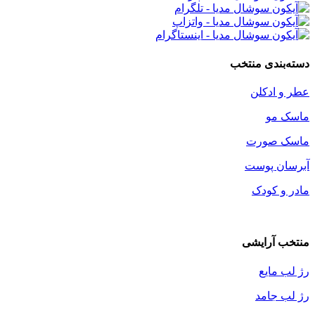
دسته‌بندی منتخب
عطر و ادکلن
ماسک مو
ماسک صورت
آبرسان پوست
مادر و کودک
منتخب آرایشی
رژ لب مایع
رژ لب جامد