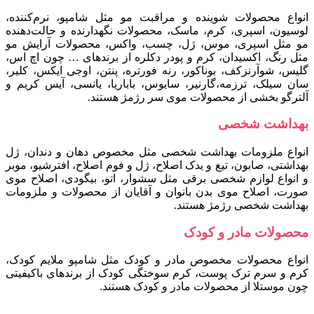
انواع محصولات شوینده و مراقبت مو مثل شامپو، نرم‌کننده،
لوسیون، اسپری، کرم، ماسک، محصولات نگهدارنده و حالت‌دهنده
مو مثل اسپری، موس، ژل، چسب، واکس، محصولات آرایش مو
مثل رنگ، اکسیدان، کرم و پودر دکلره از برندهای … چون اچ اس،
گلیس، شوآرنزکف، بوناکور، رنه فورتره، پنتن، اوجی ایکس، کلیر،
سان سیلک، ترزمه،گارنیر، سایوس، باباریا، یانسی، آیس کریم و
آلترگو بخشی از محصولات موی سر رژمژ هستند.
بهداشت شخصی
انواع ملزومات بهداشت شخصی مثل مخصوص دهان و دندان، ژل
بهداشتی، صابون، تیغ و یدک اصلاح، ژل و فوم اصلاح، افترشیو، موبر
و انواع لوازم شخصی برقی مثل سشوار، اتو، بیگودی، اصلاح موی
صورت، اصلاح موی بدن بانوان و آقایان از محصولات و ملزومات
بهداشت شخصی رژمژ هستند.
محصولات مادر و کودک
انواع محصولات مخصوص مادر و کودک مثل شامپو ملایم کودک،
کرم و سرم ترک پوست، کرم سوختگی کودک از برندهای باکیفیتی
چون موستلا از محصولات مادر و کودک هستند.