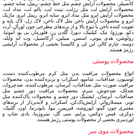
کانسیلر، محصولات آرایش چشم مثل خط چشم، ریمل، سایه چشم،
محصولات آرایش لب مثل رژلب، تینت لب، بالم لب، مداد لب،
محصولات آرایش ابرو مثل مداد ابرو، سایه ابرو، ریمل ابرو، ماژیک
ابرو و محصولات آرایش ناخن مثل لاک ناخن، لاک ژل، لاک پایه و
تقویت کننده ناخن با تنوع بالا و از برندهای مطرحی چون لورآل، آرت
دکو، بورژوا، مک، کیلنیک، دبورا، گلدن رز، فلورمار، بی یو، آموتیا،
رولوشن، هدی بیوتی، اسنس، میبلین، آرکانسیل، وت اند وایلد،
دوسه، چارم کالر، این لی و کالیستا بخشی از محصولات آرایشی
رژمژ هستند.
محصولات پوستی
انواع محصولات مراقبت بدن مثل کرم مرطوب‌کننده دست،
لوسیون، ضدآفتاب، شامپو، اسکراب و برنزه‌کننده بدن، محصولات
مراقبت صورت مثل ضدآفتاب، آبرسان، مرطوب‌کننده، ضدچروک،
ضدلک، ضدجوش، سرم، محصولات مراقبت دور چشم مثل
ضدآفتاب، آبرسان، لیفتینگ دور چشم و محصولات پاک‌کننده مثل
تونر، میسلارواتر، آرایش‌پاک‌کن، اسکراب و لایه‌بردار از برندهای
معتبری چون گینو، ایوروشه، فیری‍من، نیوآ، بایودرما، اون، گلنیک،
دوکری، فیس‌ دوکس، پرایم، سی‌ گل، نیتروژینا، بادی‌ شاپ و
اوردینری بخشی از محصولات پوستی رژمژ هستند.
محصولات موی سر