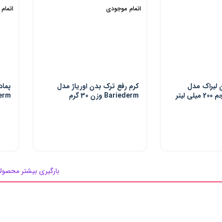
اتمام موجودی
اتمام
 لیراک مدل
کرم رفع ترک بدن اوریاژ مدل
پماد
Bariederm وزن 30 گرم
riederm
بارگیری بیشتر محصول