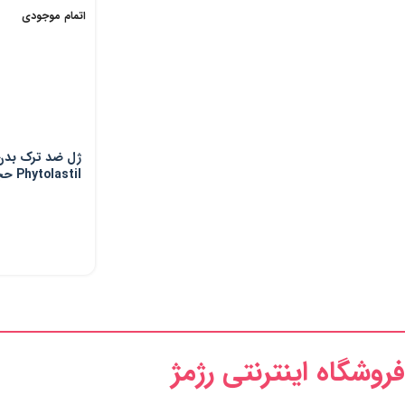
اتمام موجودی
ژل ضد ترک بدن
Phytolastil حجم 200 میلی لیتر
فروشگاه اینترنتی رژمژ​