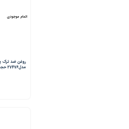
اتمام موجودی
روغن ضد ترک پ
مدل27476 حجم 105 میلی لیتر