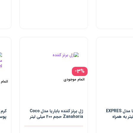
100 میلی لیتر
-3%
اتمام موجودی
اتمام
روغن برنز بابالریا مدل EXPRES
ژل برنز کننده باباریا مدل Coco
کرم 
لی لیتر به همراه
Zanahoria حجم 200 میلی لیتر
پوست
ده برنز مدل