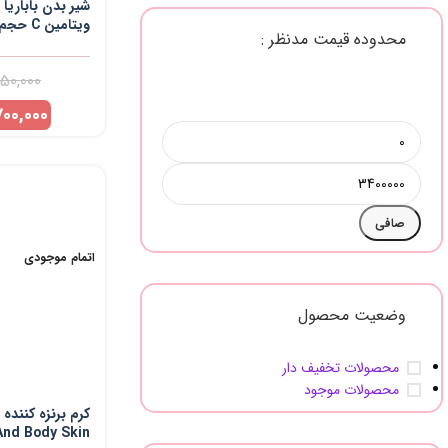
شیر بدن باباریا
ویتامین C حجم 500 میلی لیتر
محدوده قیمت مدنظر :
850,000
700,000
صافی
اتمام موجودی
وضعیت محصول
محصولات تخفیف دار
محصولات موجود