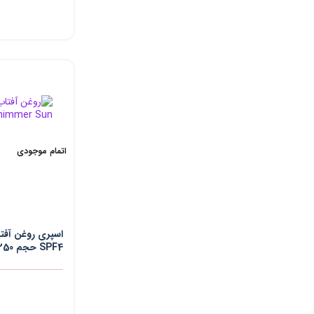
اتمام موجودی
اسپری روغن آف
SPF4 حجم 250 میلی لیتر