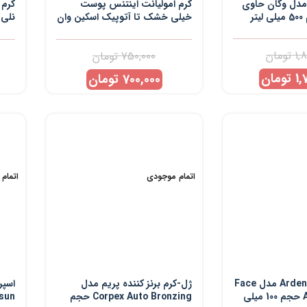
 مدل وگان حاوی
کرم امولیانت اینتنس پوست
کرم 
خیلی خشک تا آتوپیک اسکین وان
حجم 100 میل
لیتر
1,
تومان
750,000
تومان
1,
تومان
700,000
تومان
اتمام موجودی
اتمام
کرم برنزه کننده Arden مدل Face
ژل-کرم برنز کننده پریم مدل
اسپر
And Body Skin حجم 100 میلی
Corpex Auto Bronzing حجم
Bariesun ح