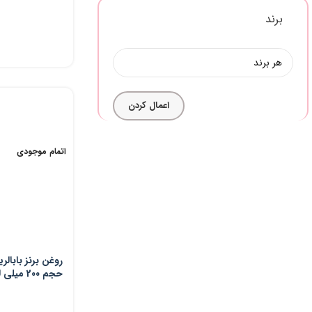
لیتر
برند
اعمال کردن
اتمام موجودی
حجم 200 می
اسپری تثبیت کنن
Carrot حجم 300 میلی لیتر