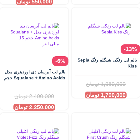
550,000
تومان
-13%
بالم لب رنگی شیگلم رنگ Sepia
-6%
Kiss
بالم لب آبرسان دی اوردینری مدل
Squalane + Amino Acids حجم
1,950,000
تومان
15 میلی لیتر
1,700,000
تومان
2,400,000
تومان
2,250,000
تومان