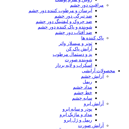
مراقبت دور چشم
آبرسان و مرطوب کننده دور چشم
ضد تیرگی دور چشم
ضد چروک و لیفتینگ دور چشم
شوینده و پاک کننده دور چشم
ضد آفتاب دور چشم
پاک کننده ها
تونر و میسلار واتر
آرایش پاک کن
پد و دستمال مرطوب
شوینده صورت
اسکراب و لایه بردار
محصولات آرایشی
آرایش چشم
ریمل
مداد چشم
خط چشم
سایه چشم
آرایش ابرو
پودر و سایه ابرو
مداد و ماژیک ابرو
ریمل و ژل ابرو
آرایش صورت