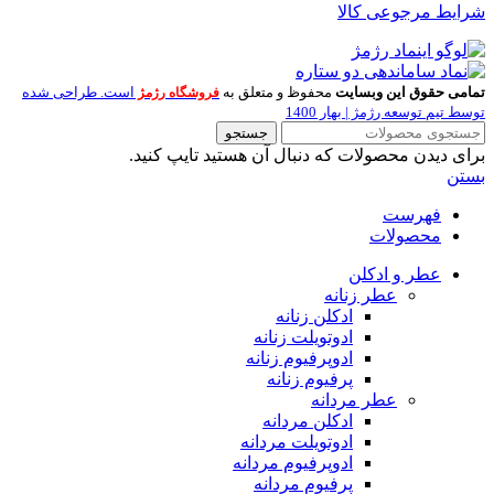
شرایط مرجوعی کالا
تمامی حقوق این وبسایت
محفوظ و متعلق به
است. طراحی شده
فروشگاه رژمژ
توسط تیم توسعه رژمژ | بهار 1400
جستجو
برای دیدن محصولات که دنبال آن هستید تایپ کنید.
بستن
فهرست
محصولات
عطر و ادکلن
عطر زنانه
ادکلن زنانه
ادوتویلت زنانه
ادوپرفیوم زنانه
پرفیوم زنانه
عطر مردانه
ادکلن مردانه
ادوتویلت مردانه
ادوپرفیوم مردانه
پرفیوم مردانه