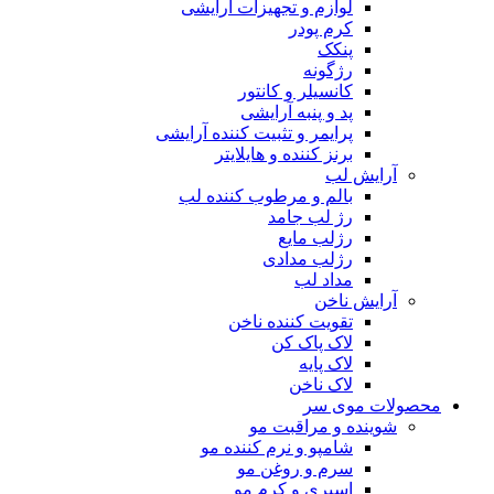
لوازم و تجهیزات آرایشی
کرم پودر
پنکک
رژگونه
کانسیلر و کانتور
پد و پنبه آرایشی
پرایمر و تثبیت کننده آرایشی
برنز کننده و هایلایتر
آرایش لب
بالم و مرطوب کننده لب
رژ لب جامد
رژلب مایع
رژلب مدادی
مداد لب
آرایش ناخن
تقویت کننده ناخن
لاک پاک کن
لاک پایه
لاک ناخن
محصولات موی سر
شوینده و مراقبت مو
شامپو و نرم کننده مو
سرم و روغن مو
اسپری و کرم مو