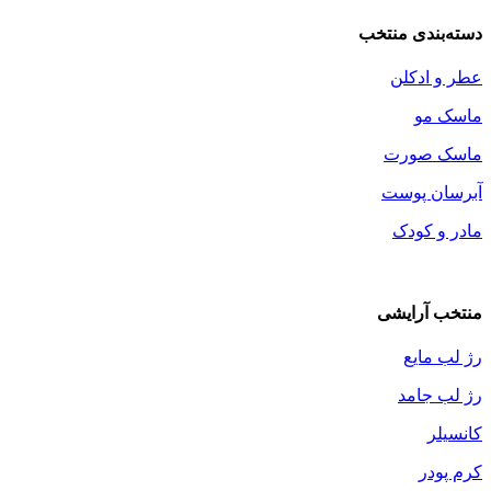
دسته‌بندی منتخب
عطر و ادکلن
ماسک مو
ماسک صورت
آبرسان پوست
مادر و کودک
منتخب آرایشی
رژ لب مایع
رژ لب جامد
کانسیلر
کرم پودر