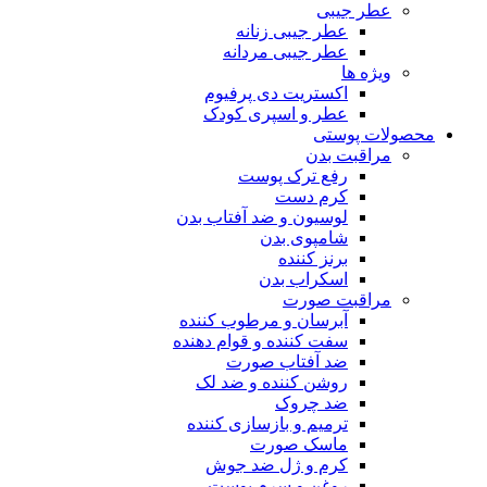
عطر جیبی
عطر جیبی زنانه
عطر جیبی مردانه
ویژه ها
اکستریت دی پرفیوم
عطر و اسپری کودک
محصولات پوستی
مراقبت بدن
رفع ترک پوست
کرم دست
لوسیون و ضد آفتاب بدن
شامپوی بدن
برنز کننده
اسکراب بدن
مراقبت صورت
آبرسان و مرطوب کننده
سفت کننده و قوام دهنده
ضد آفتاب صورت
روشن کننده و ضد لک
ضد چروک
ترمیم و بازسازی کننده
ماسک صورت
کرم و ژل ضد جوش
روغن و سرم پوست