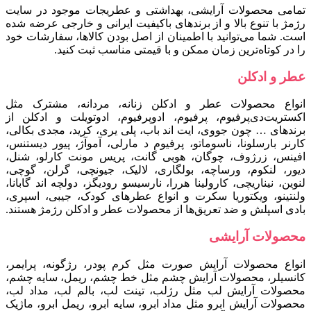
تمامی محصولات آرایشی، بهداشتی و عطریجات موجود در سایت
رژمژ با تنوع بالا و از برندهای باکیفیت ایرانی و خارجی عرضه شده
است. شما می‌توانید با اطمینان از اصل بودن کالاها، سفارشات خود
را در کوتاه‌ترین زمان ممکن و با قیمتی مناسب ثبت کنید.
عطر و ادکلن
انواع محصولات عطر و ادکلن زنانه، مردانه، مشترک مثل
اکستریت‌دی‌پرفیوم، پرفیوم، ادوپرفیوم، ادوتویلت و ادکلن از
برندهای … چون جووی، ایت اند باب، پلی یری، کرید، مجدی بکالی،
کارنر بارسلونا، ناسوماتو، پرفیوم د مارلی، آموآژ، پیور دیستنس،
افینس، زرژوف، چوگان، هوبی گانت، پریس مونت کارلو، شنل،
دیور، لنکوم، ورساچه، بولگاری، لالیک، جیونچی، گرلن، گوچی،
لنوین، نیناریچی، کارولینا هررا، نارسیسو رودیگز، دولچه اند گابانا،
ولنتینو، ویکتوریا سکرت و انواع عطرهای کودک، جیبی، اسپری،
بادی اسپلش و ضد تعریق‌ها از محصولات عطر و ادکلن رژمژ هستند.
محصولات آرایشی
انواع محصولات آرایش صورت مثل کرم پودر، رژگونه، پرایمر،
کانسیلر، محصولات آرایش چشم مثل خط چشم، ریمل، سایه چشم،
محصولات آرایش لب مثل رژلب، تینت لب، بالم لب، مداد لب،
محصولات آرایش ابرو مثل مداد ابرو، سایه ابرو، ریمل ابرو، ماژیک