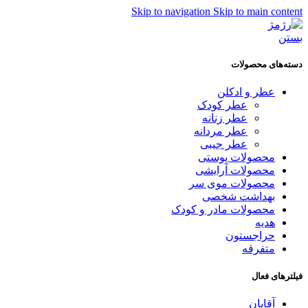
Skip to navigation
Skip to main content
بستن
دسته‌های محصولات
عطر و ادکلن
عطر کودک
عطر زنانه
عطر مردانه
عطر جیبی
محصولات پوستی
محصولات آرایشی
محصولات موی سر
بهداشت شخصی
محصولات مادر و کودک
هدیه
حراجستون
متفرقه
فیلترهای فعال
آقایان