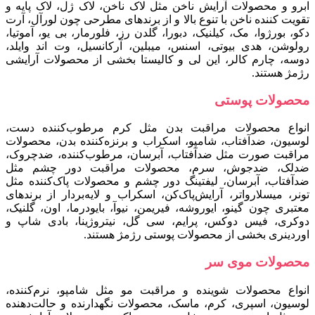
ابرو و محصولات آرایش ناخن مثل لاک ناخن، لاک ژل، لاک پایه و
تقویت کننده ناخن با تنوع بالا و از برندهای مطرحی چون لورآل، آرت
دکو، بورژوا، مک، کیلنیک، دبورا، گلدن رز، فلورمار، بی یو، آموتیا،
رولوشن، هدی بیوتی، اسنس، میبلین، آرکانسیل، وت اند وایلد،
دوسه، چارم کالر، این لی و کالیستا بخشی از محصولات آرایشی
رژمژ هستند.
محصولات پوستی
انواع محصولات مراقبت بدن مثل کرم مرطوب‌کننده دست،
لوسیون، ضدآفتاب، شامپو، اسکراب و برنزه‌کننده بدن، محصولات
مراقبت صورت مثل ضدآفتاب، آبرسان، مرطوب‌کننده، ضدچروک،
ضدلک، ضدجوش، سرم، محصولات مراقبت دور چشم مثل
ضدآفتاب، آبرسان، لیفتینگ دور چشم و محصولات پاک‌کننده مثل
تونر، میسلارواتر، آرایش‌پاک‌کن، اسکراب و لایه‌بردار از برندهای
معتبری چون گینو، ایوروشه، فیری‍من، نیوآ، بایودرما، اون، گلنیک،
دوکری، فیس‌ دوکس، پرایم، سی‌ گل، نیتروژینا، بادی‌ شاپ و
اوردینری بخشی از محصولات پوستی رژمژ هستند.
محصولات موی سر
انواع محصولات شوینده و مراقبت مو مثل شامپو، نرم‌کننده،
لوسیون، اسپری، کرم، ماسک، محصولات نگهدارنده و حالت‌دهنده