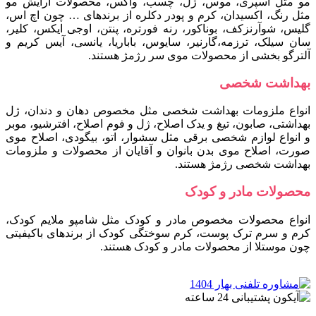
مو مثل اسپری، موس، ژل، چسب، واکس، محصولات آرایش مو
مثل رنگ، اکسیدان، کرم و پودر دکلره از برندهای … چون اچ اس،
گلیس، شوآرنزکف، بوناکور، رنه فورتره، پنتن، اوجی ایکس، کلیر،
سان سیلک، ترزمه،گارنیر، سایوس، باباریا، یانسی، آیس کریم و
آلترگو بخشی از محصولات موی سر رژمژ هستند.
بهداشت شخصی
انواع ملزومات بهداشت شخصی مثل مخصوص دهان و دندان، ژل
بهداشتی، صابون، تیغ و یدک اصلاح، ژل و فوم اصلاح، افترشیو، موبر
و انواع لوازم شخصی برقی مثل سشوار، اتو، بیگودی، اصلاح موی
صورت، اصلاح موی بدن بانوان و آقایان از محصولات و ملزومات
بهداشت شخصی رژمژ هستند.
محصولات مادر و کودک
انواع محصولات مخصوص مادر و کودک مثل شامپو ملایم کودک،
کرم و سرم ترک پوست، کرم سوختگی کودک از برندهای باکیفیتی
چون موستلا از محصولات مادر و کودک هستند.