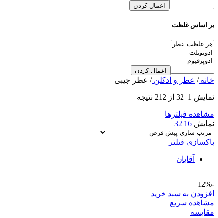
اعمال کردن
بر اساس غلظت
اعمال کردن
خانه
/
عطر و ادکلن
/
عطر جیبی
نمایش 1–32 از 212 نتیجه
مشاهده فیلترها
نمایش
16
32
پاکسازی فیلتر
آقایان
-12%
افزودن به سبد خرید
مشاهده سریع
مقایسه