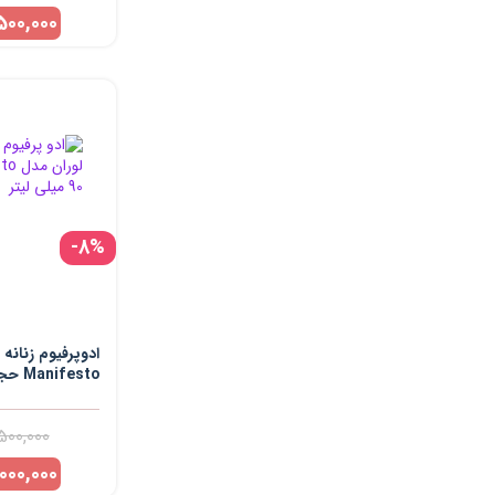
500,000
-8%
ادوپرفیوم زنانه
Manifesto حجم 90 میلی لیتر
500,000
,000,000