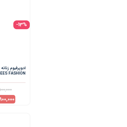
-13%
ادوپرفیوم زنانه
SEES FASHION
حجم 100 میلی لیتر
500,000
900,000