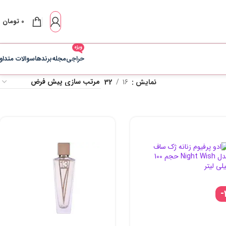
0
تومان
ویژه
حراجی
مجله
برندها
سوالات متداو
نمایش
16
32
-