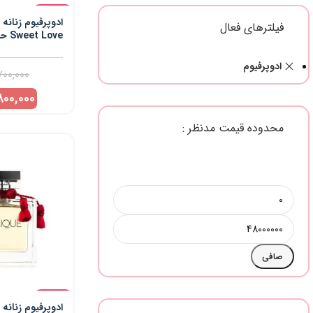
-24%
ادوپرفیوم زنان
فیلترهای فعال
Sweet Love حجم 100 میلی لیتر
ادوپرفیوم
700,000
800,000
محدوده قیمت مدنظر :
صافی
-13%