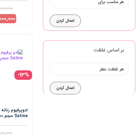
000,000
,000,000
اعمال کردن
بر اساس غلظت
-13%
اعمال کردن
ادوپرفیوم زنانه
Satine حجم 100 میلی لیتر
800,000