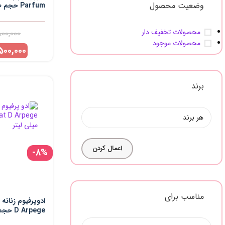
وضعیت محصول
Parfum حجم 100 میلی لیتر
محصولات تخفیف دار
800,000
محصولات موجود
500,000
برند
اعمال کردن
-8%
مناسب برای
D Arpege حجم 100 میلی لیتر