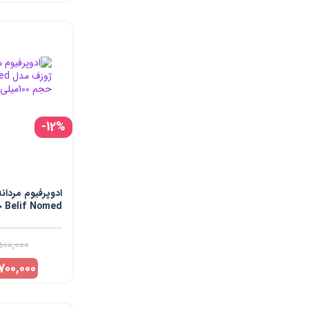
-12%
ادوپرفیوم مردا
Belif Nomed حجم 100میلی لیتر
500,000
700,000