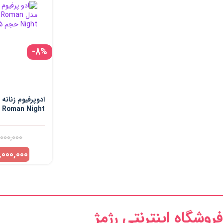
-8%
ادوپرفیوم زنانه
 Roman Night
حجم 75 میلی لیتر
000,000
000,000
فروشگاه اینترنتی رژمژ​