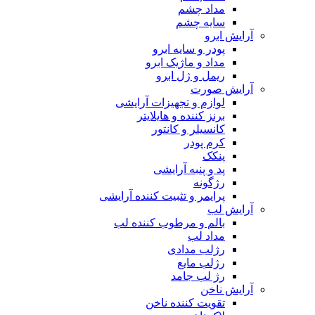
مداد چشم
سایه چشم
آرایش ابرو
پودر و سایه ابرو
مداد و ماژیک ابرو
ریمل و ژل ابرو
آرایش صورت
لوازم و تجهیزات آرایشی
برنز کننده و هایلایتر
کانسیلر و کانتور
کرم پودر
پنکک
پد و پنبه آرایشی
رژگونه
پرایمر و تثبیت کننده آرایشی
آرایش لب
بالم و مرطوب کننده لب
مداد لب
رژلب مدادی
رژلب مایع
رژ لب جامد
آرایش ناخن
تقویت کننده ناخن