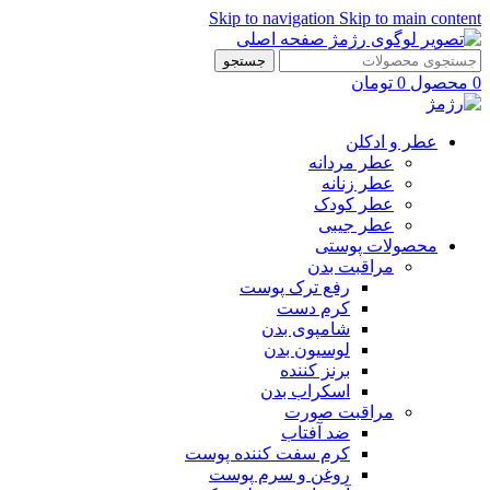
Skip to navigation
Skip to main content
جستجو
0
محصول
0
تومان
عطر و ادکلن
عطر مردانه
عطر زنانه
عطر کودک
عطر جیبی
محصولات پوستی
مراقبت بدن
رفع ترک پوست
کرم دست
شامپوی بدن
لوسیون بدن
برنز کننده
اسکراب بدن
مراقبت صورت
ضد آفتاب
کرم سفت کننده پوست
روغن و سرم پوست