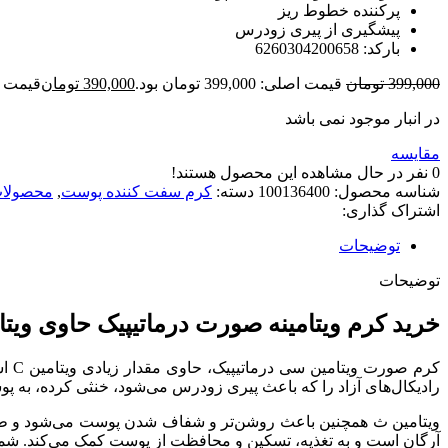
پرکننده خطوط ریز
پیشگیری از پیری زودرس
بارکد: 6260304200658
399,000
تومان
قیمت اصلی: 399,000 تومان بود.
390,000
تومان
قیمت فعلی: 00
در انبار موجود نمی باشد
مقایسه
0
نفر در حال مشاهده این محصول هستند!
شناسه محصول:
100136400
دسته:
کرم سفت کننده پوست
,
محصولات
اشتراک گذاری:
توضیحات
توضیحات
خرید کرم ویتامینه صورت درماتیپیک حاوی ویتام
کرم
رادیکال‌های آزاد را که باعث پیری زودرس می‌شود، خنثی کرده، به پ
ویتامین ث همچنین باعث روشن‌تر و شفاف شدن پوست می‌شود و طراو
آرگان است و به تغذیه، تسکین و محافظت از پوست کمک می‌کند. شما 