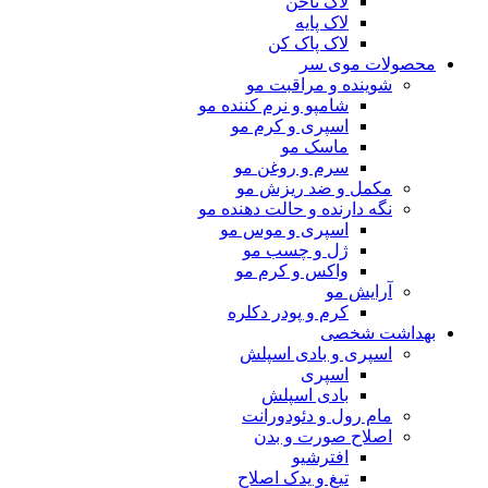
لاک ناخن
لاک پایه
لاک پاک کن
محصولات موی سر
شوینده و مراقبت مو
شامپو و نرم کننده مو
اسپری و کرم مو
ماسک مو
سرم و روغن مو
مکمل و ضد ریزش مو
نگه دارنده و حالت دهنده مو
اسپری و موس مو
ژل و چسب مو
واکس و کرم مو
آرایش مو
کرم و پودر دکلره
بهداشت شخصی
اسپری و بادی اسپلش
اسپری
بادی اسپلش
مام رول و دئودورانت
اصلاح صورت و بدن
افترشیو
تیغ و یدک اصلاح