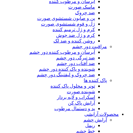
آبرسان و مرطوب کننده
ماسک صورت
ضد چروک
پن و صابون شستشوی صورت
ژل و فوم شستشوی صورت
کرم و ژل ترمیم کننده
کرم و ژل ضد جوش
روشن کننده و ضد لک
مراقبت دور چشم
آبرسان و مرطوب کننده دور چشم
ضد تیرگی دور چشم
ضد آفتاب دور چشم
شوینده و پاک کننده دور چشم
ضد چروک و لیفتینگ دور چشم
پاک کننده ها
تونر و محلول پاک کننده
شوینده صورت
اسکراب و لایه بردار
آرایش پاک کن
پد و دستمال مرطوب
محصولات آرایشی
آرایش چشم
ریمل
خط چشم