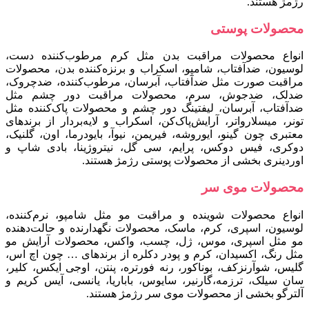
رژمژ هستند.
محصولات پوستی
انواع محصولات مراقبت بدن مثل کرم مرطوب‌کننده دست،
لوسیون، ضدآفتاب، شامپو، اسکراب و برنزه‌کننده بدن، محصولات
مراقبت صورت مثل ضدآفتاب، آبرسان، مرطوب‌کننده، ضدچروک،
ضدلک، ضدجوش، سرم، محصولات مراقبت دور چشم مثل
ضدآفتاب، آبرسان، لیفتینگ دور چشم و محصولات پاک‌کننده مثل
تونر، میسلارواتر، آرایش‌پاک‌کن، اسکراب و لایه‌بردار از برندهای
معتبری چون گینو، ایوروشه، فیری‍من، نیوآ، بایودرما، اون، گلنیک،
دوکری، فیس‌ دوکس، پرایم، سی‌ گل، نیتروژینا، بادی‌ شاپ و
اوردینری بخشی از محصولات پوستی رژمژ هستند.
محصولات موی سر
انواع محصولات شوینده و مراقبت مو مثل شامپو، نرم‌کننده،
لوسیون، اسپری، کرم، ماسک، محصولات نگهدارنده و حالت‌دهنده
مو مثل اسپری، موس، ژل، چسب، واکس، محصولات آرایش مو
مثل رنگ، اکسیدان، کرم و پودر دکلره از برندهای … چون اچ اس،
گلیس، شوآرنزکف، بوناکور، رنه فورتره، پنتن، اوجی ایکس، کلیر،
سان سیلک، ترزمه،گارنیر، سایوس، باباریا، یانسی، آیس کریم و
آلترگو بخشی از محصولات موی سر رژمژ هستند.