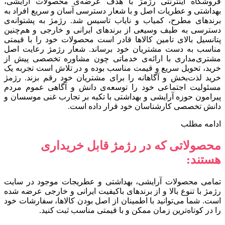
فروشگاه اینترنتی رژمژ با هدف عرضه‌ی محصولات آرایشی،
بهداشتی و عطریات اصل و با شعار دسترسی آسان و سریع افراد به
برندهای مطرح، کمیاب و نایاب تاسیس شد. رژمژ به پشتوانه‌ی
دسترسی به طیف وسیعی از برندهای ایرانی و خارجی و هم‌چنین
پتانسیل بالای تامین کالاها قادر است محصولات خود را با قیمتی
مناسب به دست مشتریان خود برساند. شعار رژمژ رعایت اصل
مشتری‌مداری با ارائه‌ی خدماتی چون مشاوره تخصصی پیش از
خرید، تحویل سریع و قیمت مناسب بوده و در تلاش است تجربه یک
خرید لذت‌بخش و آگاهانه را برای مشتریان خود رقم بزند. رژمژ
مسئولیت اجتماعی خود را توسعه‌ی دانش و آگاهی عموم مردم
پیرامون حوزه آرایشی و بهداشتی با تکیه بر تجارب غنی موسسان و
دانش تخصصی کارشناسان خود قرار داده است.
ادامه مطلب
محصولاتی که در رژمژ قابل خریداری
هستند:
تمامی محصولات آرایشی، بهداشتی و عطریجات موجود در سایت
رژمژ با تنوع بالا و از برندهای باکیفیت ایرانی و خارجی عرضه شده
است. شما می‌توانید با اطمینان از اصل بودن کالاها، سفارشات خود
را در کوتاه‌ترین زمان ممکن و با قیمتی مناسب ثبت کنید.