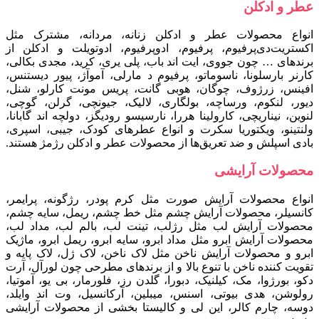
عطر و ادکلن
انواع محصولات عطر و ادکلن زنانه، مردانه، مشترک مثل
اکستریت‌دی‌پرفیوم، پرفیوم، ادوپرفیوم، ادوتویلت و ادکلن از
برندهای … چون جووی، ایت اند باب، پلی یری، کرید، مجدی بکالی،
کارنر بارسلونا، ناسوماتو، پرفیوم د مارلی، آموآژ، پیور دیستنس،
افینس، زرژوف، چوگان، هوبی گانت، پریس مونت کارلو، شنل،
دیور، لنکوم، ورساچه، بولگاری، لالیک، جیونچی، گرلن، گوچی،
لنوین، نیناریچی، کارولینا هررا، نارسیسو رودیگز، دولچه اند گابانا،
ولنتینو، ویکتوریا سکرت و انواع عطرهای کودک، جیبی، اسپری،
بادی اسپلش و ضد تعریق‌ها از محصولات عطر و ادکلن رژمژ هستند.
محصولات آرایشی
انواع محصولات آرایش صورت مثل کرم پودر، رژگونه، پرایمر،
کانسیلر، محصولات آرایش چشم مثل خط چشم، ریمل، سایه چشم،
محصولات آرایش لب مثل رژلب، تینت لب، بالم لب، مداد لب،
محصولات آرایش ابرو مثل مداد ابرو، سایه ابرو، ریمل ابرو، ماژیک
ابرو و محصولات آرایش ناخن مثل لاک ناخن، لاک ژل، لاک پایه و
تقویت کننده ناخن با تنوع بالا و از برندهای مطرحی چون لورآل، آرت
دکو، بورژوا، مک، کیلنیک، دبورا، گلدن رز، فلورمار، بی یو، آموتیا،
رولوشن، هدی بیوتی، اسنس، میبلین، آرکانسیل، وت اند وایلد،
دوسه، چارم کالر، این لی و کالیستا بخشی از محصولات آرایشی