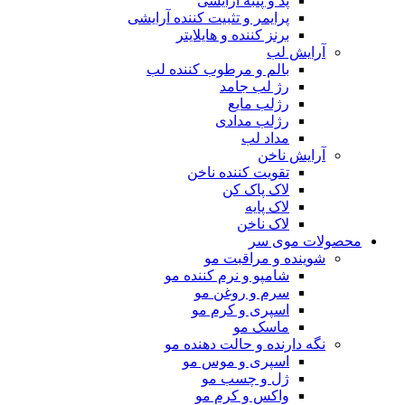
پد و پنبه آرایشی
پرایمر و تثبیت کننده آرایشی
برنز کننده و هایلایتر
آرایش لب
بالم و مرطوب کننده لب
رژ لب جامد
رژلب مایع
رژلب مدادی
مداد لب
آرایش ناخن
تقویت کننده ناخن
لاک پاک کن
لاک پایه
لاک ناخن
محصولات موی سر
شوینده و مراقبت مو
شامپو و نرم کننده مو
سرم و روغن مو
اسپری و کرم مو
ماسک مو
نگه دارنده و حالت دهنده مو
اسپری و موس مو
ژل و چسب مو
واکس و کرم مو