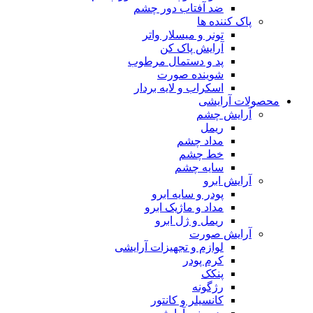
ضد آفتاب دور چشم
پاک کننده ها
تونر و میسلار واتر
آرایش پاک کن
پد و دستمال مرطوب
شوینده صورت
اسکراب و لایه بردار
محصولات آرایشی
آرایش چشم
ریمل
مداد چشم
خط چشم
سایه چشم
آرایش ابرو
پودر و سایه ابرو
مداد و ماژیک ابرو
ریمل و ژل ابرو
آرایش صورت
لوازم و تجهیزات آرایشی
کرم پودر
پنکک
رژگونه
کانسیلر و کانتور