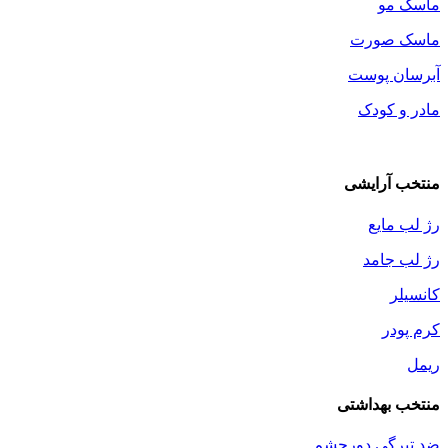
ماسک مو
ماسک صورت
آبرسان پوست
مادر و کودک
منتخب آرایشی
رژ لب مایع
رژ لب جامد
کانسیلر
کرم پودر
ریمل
منتخب بهداشتی
ضد تیرگی دورچشم