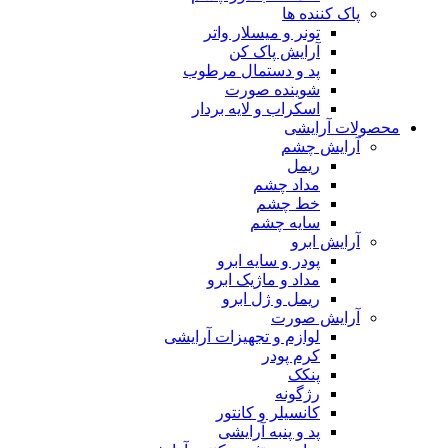
پاک کننده ها
تونر و میسلار واتر
آرایش پاک کن
پد و دستمال مرطوب
شوینده صورت
اسکراب و لایه بردار
محصولات آرایشی
آرایش چشم
ریمل
مداد چشم
خط چشم
سایه چشم
آرایش ابرو
پودر و سایه ابرو
مداد و ماژیک ابرو
ریمل و ژل ابرو
آرایش صورت
لوازم و تجهیزات آرایشی
کرم پودر
پنکک
رژگونه
کانسیلر و کانتور
پد و پنبه آرایشی