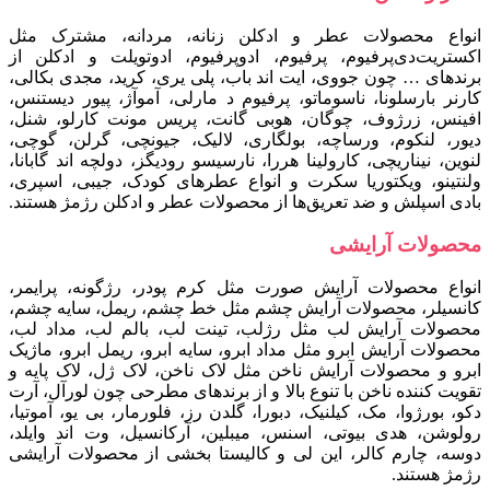
انواع محصولات عطر و ادکلن زنانه، مردانه، مشترک مثل
اکستریت‌دی‌پرفیوم، پرفیوم، ادوپرفیوم، ادوتویلت و ادکلن از
برندهای … چون جووی، ایت اند باب، پلی یری، کرید، مجدی بکالی،
کارنر بارسلونا، ناسوماتو، پرفیوم د مارلی، آموآژ، پیور دیستنس،
افینس، زرژوف، چوگان، هوبی گانت، پریس مونت کارلو، شنل،
دیور، لنکوم، ورساچه، بولگاری، لالیک، جیونچی، گرلن، گوچی،
لنوین، نیناریچی، کارولینا هررا، نارسیسو رودیگز، دولچه اند گابانا،
ولنتینو، ویکتوریا سکرت و انواع عطرهای کودک، جیبی، اسپری،
بادی اسپلش و ضد تعریق‌ها از محصولات عطر و ادکلن رژمژ هستند.
محصولات آرایشی
انواع محصولات آرایش صورت مثل کرم پودر، رژگونه، پرایمر،
کانسیلر، محصولات آرایش چشم مثل خط چشم، ریمل، سایه چشم،
محصولات آرایش لب مثل رژلب، تینت لب، بالم لب، مداد لب،
محصولات آرایش ابرو مثل مداد ابرو، سایه ابرو، ریمل ابرو، ماژیک
ابرو و محصولات آرایش ناخن مثل لاک ناخن، لاک ژل، لاک پایه و
تقویت کننده ناخن با تنوع بالا و از برندهای مطرحی چون لورآل، آرت
دکو، بورژوا، مک، کیلنیک، دبورا، گلدن رز، فلورمار، بی یو، آموتیا،
رولوشن، هدی بیوتی، اسنس، میبلین، آرکانسیل، وت اند وایلد،
دوسه، چارم کالر، این لی و کالیستا بخشی از محصولات آرایشی
رژمژ هستند.