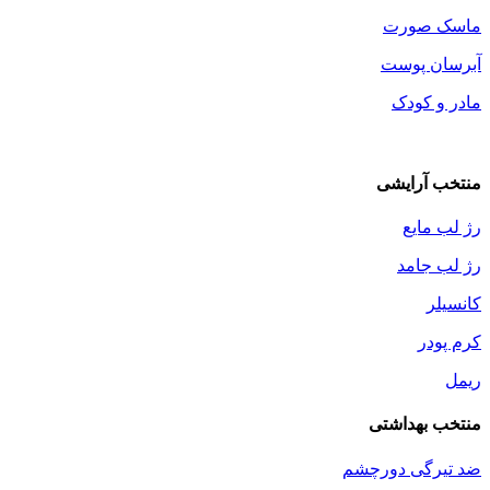
ماسک صورت
آبرسان پوست
مادر و کودک
منتخب آرایشی
رژ لب مایع
رژ لب جامد
کانسیلر
کرم پودر
ریمل
منتخب بهداشتی
ضد تیرگی دورچشم