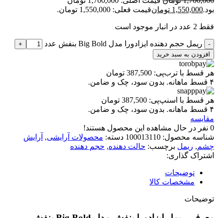
1,700,000
تومان
قیمت اصلی: 1,700,000 تومان
بود.
1,550,000
تومان
قیمت فعلی: 1,550,000 تومان.
فقط 2 عدد در انبار موجود است
ریمل حجم دهنده ایزادورا مدل Big Bold بنفش عدد
+
-
افزودن به سبد خرید
هر قسط با ترب‌پی:
387,500
تومان
۴ قسط ماهانه. بدون سود، چک و ضامن.
هر قسط با اسنپ‌پی:
387,500
تومان
۴ قسط ماهانه. بدون سود، چک و ضامن.
مقایسه
0
نفر در حال مشاهده این محصول هستند!
شناسه محصول:
100013110
دسته:
محصولات آرایشی
,
آرایش
چشم
,
ریمل
برچسب:
حالت دهنده
,
حجم دهنده
اشتراک گذاری:
توضیحات
مشخصات کالا
توضیحات
معرفی ریمل ایزادورا بنفش مدل Big Bold بنفش