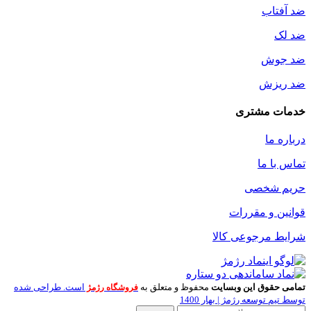
ضد آفتاب
ضد لک
ضد جوش
ضد ریزش
خدمات مشتری
درباره ما
تماس با ما
حریم شخصی
قوانین و مقررات
شرایط مرجوعی کالا
تمامی حقوق این وبسایت
محفوظ و متعلق به
است. طراحی شده
فروشگاه رژمژ
توسط تیم توسعه رژمژ | بهار 1400