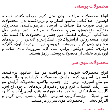
محصولات پوستی
انواع محصولات مراقبت بدن مثل کرم مرطوب‌کننده دست،
لوسیون، ضدآفتاب، شامپو، اسکراب و برنزه‌کننده بدن، محصولات
مراقبت صورت مثل ضدآفتاب، آبرسان، مرطوب‌کننده، ضدچروک،
ضدلک، ضدجوش، سرم، محصولات مراقبت دور چشم مثل
ضدآفتاب، آبرسان، لیفتینگ دور چشم و محصولات پاک‌کننده مثل
تونر، میسلارواتر، آرایش‌پاک‌کن، اسکراب و لایه‌بردار از برندهای
معتبری چون گینو، ایوروشه، فیری‍من، نیوآ، بایودرما، اون، گلنیک،
دوکری، فیس‌ دوکس، پرایم، سی‌ گل، نیتروژینا، بادی‌ شاپ و
اوردینری بخشی از محصولات پوستی رژمژ هستند.
محصولات موی سر
انواع محصولات شوینده و مراقبت مو مثل شامپو، نرم‌کننده،
لوسیون، اسپری، کرم، ماسک، محصولات نگهدارنده و حالت‌دهنده
مو مثل اسپری، موس، ژل، چسب، واکس، محصولات آرایش مو
مثل رنگ، اکسیدان، کرم و پودر دکلره از برندهای … چون اچ اس،
گلیس، شوآرنزکف، بوناکور، رنه فورتره، پنتن، اوجی ایکس، کلیر،
سان سیلک، ترزمه،گارنیر، سایوس، باباریا، یانسی، آیس کریم و
آلترگو بخشی از محصولات موی سر رژمژ هستند.
بهداشت شخصی