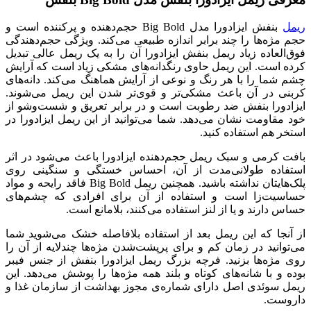
ریمل
بنفش ایزادورا مدل Big Bold حجم‌دهنده و پرکننده است و
حجم مژه‌ها را چند برابر اندازه طبیعی می‌کند. ویژگی حجم‌دهندگی
فوق‌العاده زیاد ریمل بنفش ایزادورا آن را به یک ریمل عالی تبدیل
کرده است. این ریمل حاوی رنگدانه‌های مشکی زیاد است که آرایش
چشم شما را با هر رنگ و نوعی از آرایش هماهنگ می‌کند. دانه‌های
کربنی در آن باعث مشکی‌تر و قوی‌تر شدن این ریمل می‌شوند.
ایزادورا بنفش ضد رطوبت است و در برابر تعریق و شست‌وشو از
خود مقاومت نشان می‌دهد. شما می‌توانید از این ریمل ایزادورا در
استخر هم استفاده کنید.
بافت کرمی و سبک ریمل حجم‌دهنده ایزادورا باعث می‌شود در اثر
استفاده طولانی‌مدت از آن، احساس خستگی و سنگینی روی
پلک‌هایتان نداشته باشید. همچنین ریمل Big Bold فاقد رایحه و مواد
حساسیت‌زا است و استفاده از آن برای افرادی که چشم‌های
حساس دارند و یا از لنز استفاده می‌کنند، بلامانع است.
از آنجا که این ریمل بعد از استفاده بلافاصله خشک می‌شوید شما
می‌توانید در زمان کم و برای پرپشت‌شدن مژه‌ها چندلایه از آن را
روی مژه‌ها بزنید. فرچه بزرگ ریمل ایزادورا بنفش از جنس فیبر
بوده و با شانه‌های کوتاه و بلند همه مژه‌ها را پوشش می‌دهد. این
ریمل سوئدی اصل دارای شماره‌ی مجوز بهداشت از سازمان غذا و
داروست.