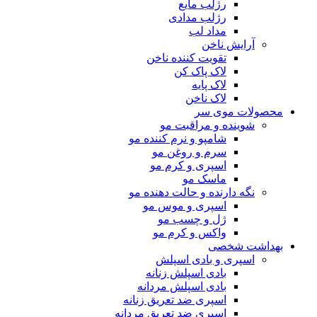
رژلب مایع
رژلب مدادی
مداد لب
آرایش ناخن
تقویت کننده ناخن
لاک پاک کن
لاک پایه
لاک ناخن
محصولات موی سر
شوینده و مراقبت مو
شامپو و نرم کننده مو
سرم و روغن مو
اسپری و کرم مو
ماسک مو
نگه دارنده و حالت دهنده مو
اسپری و موس مو
ژل و چسب مو
واکس و کرم مو
بهداشت شخصی
اسپری و بادی اسپلش
بادی اسپلش زنانه
بادی اسپلش مردانه
اسپری ضد تعریق زنانه
اسپری ضد تعریق مردانه