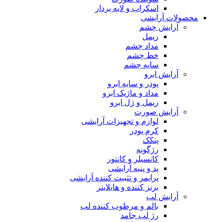
اسکراب و لایه بردار
محصولات آرایشی
آرایش چشم
ریمل
مداد چشم
خط چشم
سایه چشم
آرایش ابرو
پودر و سایه ابرو
مداد و ماژیک ابرو
ریمل و ژل ابرو
آرایش صورت
لوازم و تجهیزات آرایشی
کرم پودر
پنکک
رژگونه
کانسیلر و کانتور
پد و پنبه آرایشی
پرایمر و تثبیت کننده آرایشی
برنز کننده و هایلایتر
آرایش لب
بالم و مرطوب کننده لب
رژ لب جامد