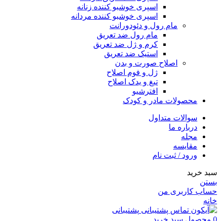
اسپری خوشبو کننده زنانه
اسپری خوشبو کننده مردانه
مام رول و دئودورانت
مام رول ضد تعریق
کرم و ژل ضد تعریق
استیک ضد تعریق
اصلاح صورت و بدن
ژل و فوم اصلاح
تیغ و یدک اصلاح
افترشیو
محصولات مادر و کودک
سوالات متداول
درباره ما
مجله
مقایسه
ورود / ثبت نام
سبد خرید
بستن
حساب کاربری من
خانه
پشتیبانی
0
محصول
سبد خرید