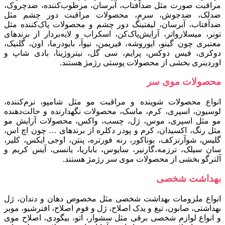
مراقبت صورت مثل ضدآفتاب، آبرسان، مرطوب‌کننده، ضدچروک،
ضدلک، ضدجوش، سرم، محصولات مراقبت دور چشم مثل
ضدآفتاب، آبرسان، لیفتینگ دور چشم و محصولات پاک‌کننده مثل
تونر، میسلارواتر، آرایش‌پاک‌کن، اسکراب و لایه‌بردار از برندهای
معتبری چون گینو، ایوروشه، فیری‍من، نیوآ، بایودرما، اون، گلنیک،
دوکری، فیس‌ دوکس، پرایم، سی‌ گل، نیتروژینا، بادی‌ شاپ و
اوردینری بخشی از محصولات پوستی رژمژ هستند.
محصولات موی سر
انواع محصولات شوینده و مراقبت مو مثل شامپو، نرم‌کننده،
لوسیون، اسپری، کرم، ماسک، محصولات نگهدارنده و حالت‌دهنده
مو مثل اسپری، موس، ژل، چسب، واکس، محصولات آرایش مو
مثل رنگ، اکسیدان، کرم و پودر دکلره از برندهای … چون اچ اس،
گلیس، شوآرنزکف، بوناکور، رنه فورتره، پنتن، اوجی ایکس، کلیر،
سان سیلک، ترزمه،گارنیر، سایوس، باباریا، یانسی، آیس کریم و
آلترگو بخشی از محصولات موی سر رژمژ هستند.
بهداشت شخصی
انواع ملزومات بهداشت شخصی مثل مخصوص دهان و دندان، ژل
بهداشتی، صابون، تیغ و یدک اصلاح، ژل و فوم اصلاح، افترشیو، موبر
و انواع لوازم شخصی برقی مثل سشوار، اتو، بیگودی، اصلاح موی