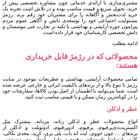
مشتری‌مداری با ارائه‌ی خدماتی چون مشاوره تخصصی پیش از
خرید، تحویل سریع و قیمت مناسب بوده و در تلاش است تجربه یک
خرید لذت‌بخش و آگاهانه را برای مشتریان خود رقم بزند. رژمژ
مسئولیت اجتماعی خود را توسعه‌ی دانش و آگاهی عموم مردم
پیرامون حوزه آرایشی و بهداشتی با تکیه بر تجارب غنی موسسان و
دانش تخصصی کارشناسان خود قرار داده است.
ادامه مطلب
محصولاتی که در رژمژ قابل خریداری
هستند:
تمامی محصولات آرایشی، بهداشتی و عطریجات موجود در سایت
رژمژ با تنوع بالا و از برندهای باکیفیت ایرانی و خارجی عرضه شده
است. شما می‌توانید با اطمینان از اصل بودن کالاها، سفارشات خود
را در کوتاه‌ترین زمان ممکن و با قیمتی مناسب ثبت کنید.
عطر و ادکلن
انواع محصولات عطر و ادکلن زنانه، مردانه، مشترک مثل
اکستریت‌دی‌پرفیوم، پرفیوم، ادوپرفیوم، ادوتویلت و ادکلن از
برندهای … چون جووی، ایت اند باب، پلی یری، کرید، مجدی بکالی،
کارنر بارسلونا، ناسوماتو، پرفیوم د مارلی، آموآژ، پیور دیستنس،