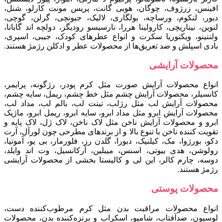
افینس، زرژوف، چوگان، هوبی گانت، پریس مونت کارلو، شنل،
دیور، لنکوم، ورساچه، بولگاری، لالیک، جیونچی، گرلن، گوچی،
لنوین، نیناریچی، کارولینا هررا، نارسیسو رودیگز، دولچه اند گابانا،
ولنتینو، ویکتوریا سکرت و انواع عطرهای کودک، جیبی، اسپری،
بادی اسپلش و ضد تعریق‌ها از محصولات عطر و ادکلن رژمژ هستند.
محصولات آرایشی
انواع محصولات آرایش صورت مثل کرم پودر، رژگونه، پرایمر،
کانسیلر، محصولات آرایش چشم مثل خط چشم، ریمل، سایه چشم،
محصولات آرایش لب مثل رژلب، تینت لب، بالم لب، مداد لب،
محصولات آرایش ابرو مثل مداد ابرو، سایه ابرو، ریمل ابرو، ماژیک
ابرو و محصولات آرایش ناخن مثل لاک ناخن، لاک ژل، لاک پایه و
تقویت کننده ناخن با تنوع بالا و از برندهای مطرحی چون لورآل، آرت
دکو، بورژوا، مک، کیلنیک، دبورا، گلدن رز، فلورمار، بی یو، آموتیا،
رولوشن، هدی بیوتی، اسنس، میبلین، آرکانسیل، وت اند وایلد،
دوسه، چارم کالر، این لی و کالیستا بخشی از محصولات آرایشی
رژمژ هستند.
محصولات پوستی
انواع محصولات مراقبت بدن مثل کرم مرطوب‌کننده دست،
لوسیون، ضدآفتاب، شامپو، اسکراب و برنزه‌کننده بدن، محصولات