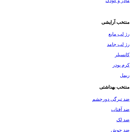
مادر و کودک
منتخب آرایشی
رژ لب مایع
رژ لب جامد
کانسیلر
کرم پودر
ریمل
منتخب بهداشتی
ضد تیرگی دورچشم
ضد آفتاب
ضد لک
ضد جوش