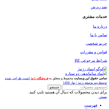
ضد ریزش
خدمات مشتری
درباره ما
تماس با ما
حریم شخصی
قوانین و مقررات
شرایط مرجوعی کالا
تمامی حقوق این وبسایت
محفوظ و متعلق به
است. طراحی شده
فروشگاه رژمژ
توسط تیم توسعه رژمژ | بهار 1400
جستجو
برای دیدن محصولات که دنبال آن هستید تایپ کنید.
بستن
فهرست