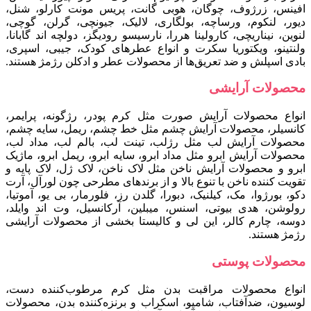
افینس، زرژوف، چوگان، هوبی گانت، پریس مونت کارلو، شنل،
دیور، لنکوم، ورساچه، بولگاری، لالیک، جیونچی، گرلن، گوچی،
لنوین، نیناریچی، کارولینا هررا، نارسیسو رودیگز، دولچه اند گابانا،
ولنتینو، ویکتوریا سکرت و انواع عطرهای کودک، جیبی، اسپری،
بادی اسپلش و ضد تعریق‌ها از محصولات عطر و ادکلن رژمژ هستند.
محصولات آرایشی
انواع محصولات آرایش صورت مثل کرم پودر، رژگونه، پرایمر،
کانسیلر، محصولات آرایش چشم مثل خط چشم، ریمل، سایه چشم،
محصولات آرایش لب مثل رژلب، تینت لب، بالم لب، مداد لب،
محصولات آرایش ابرو مثل مداد ابرو، سایه ابرو، ریمل ابرو، ماژیک
ابرو و محصولات آرایش ناخن مثل لاک ناخن، لاک ژل، لاک پایه و
تقویت کننده ناخن با تنوع بالا و از برندهای مطرحی چون لورآل، آرت
دکو، بورژوا، مک، کیلنیک، دبورا، گلدن رز، فلورمار، بی یو، آموتیا،
رولوشن، هدی بیوتی، اسنس، میبلین، آرکانسیل، وت اند وایلد،
دوسه، چارم کالر، این لی و کالیستا بخشی از محصولات آرایشی
رژمژ هستند.
محصولات پوستی
انواع محصولات مراقبت بدن مثل کرم مرطوب‌کننده دست،
لوسیون، ضدآفتاب، شامپو، اسکراب و برنزه‌کننده بدن، محصولات