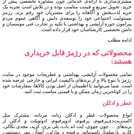
مشتری‌مداری با ارائه‌ی خدماتی چون مشاوره تخصصی پیش از
خرید، تحویل سریع و قیمت مناسب بوده و در تلاش است تجربه یک
خرید لذت‌بخش و آگاهانه را برای مشتریان خود رقم بزند. رژمژ
مسئولیت اجتماعی خود را توسعه‌ی دانش و آگاهی عموم مردم
پیرامون حوزه آرایشی و بهداشتی با تکیه بر تجارب غنی موسسان و
دانش تخصصی کارشناسان خود قرار داده است.
ادامه مطلب
محصولاتی که در رژمژ قابل خریداری
هستند:
تمامی محصولات آرایشی، بهداشتی و عطریجات موجود در سایت
رژمژ با تنوع بالا و از برندهای باکیفیت ایرانی و خارجی عرضه شده
است. شما می‌توانید با اطمینان از اصل بودن کالاها، سفارشات خود
را در کوتاه‌ترین زمان ممکن و با قیمتی مناسب ثبت کنید.
عطر و ادکلن
انواع محصولات عطر و ادکلن زنانه، مردانه، مشترک مثل
اکستریت‌دی‌پرفیوم، پرفیوم، ادوپرفیوم، ادوتویلت و ادکلن از
برندهای … چون جووی، ایت اند باب، پلی یری، کرید، مجدی بکالی،
کارنر بارسلونا، ناسوماتو، پرفیوم د مارلی، آموآژ، پیور دیستنس،