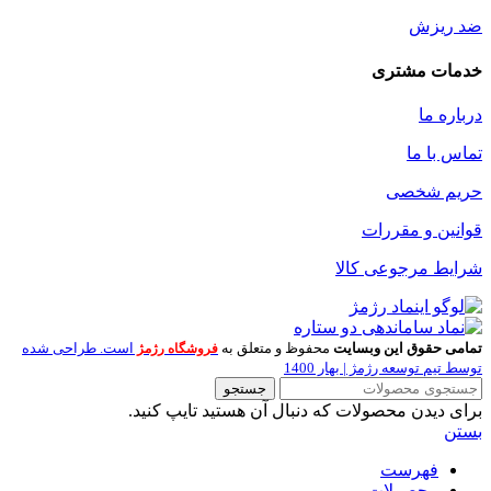
ضد ریزش
خدمات مشتری
درباره ما
تماس با ما
حریم شخصی
قوانین و مقررات
شرایط مرجوعی کالا
تمامی حقوق این وبسایت
محفوظ و متعلق به
است. طراحی شده
فروشگاه رژمژ
توسط تیم توسعه رژمژ | بهار 1400
جستجو
برای دیدن محصولات که دنبال آن هستید تایپ کنید.
بستن
فهرست
محصولات