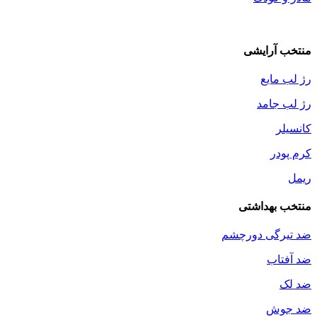
منتخب آرایشی
رژ لب مایع
رژ لب جامد
کانسیلر
کرم پودر
ریمل
منتخب بهداشتی
ضد تیرگی دورچشم
ضد آفتاب
ضد لک
ضد جوش