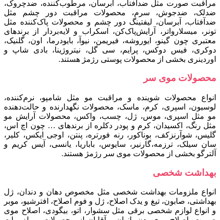
مراقبت صورت مثل ضدآفتاب، آبرسان، مرطوب‌کننده، ضدچروک،
ضدلک، ضدجوش، سرم، محصولات مراقبت دور چشم مثل
ضدآفتاب، آبرسان، لیفتینگ دور چشم و محصولات پاک‌کننده مثل
تونر، میسلارواتر، آرایش‌پاک‌کن، اسکراب و لایه‌بردار از برندهای
معتبری چون گینو، ایوروشه، فیری‍من، نیوآ، بایودرما، اون، گلنیک،
دوکری، فیس‌ دوکس، پرایم، سی‌ گل، نیتروژینا، بادی‌ شاپ و
اوردینری بخشی از محصولات پوستی رژمژ هستند.
محصولات موی سر
انواع محصولات شوینده و مراقبت مو مثل شامپو، نرم‌کننده،
لوسیون، اسپری، کرم، ماسک، محصولات نگهدارنده و حالت‌دهنده
مو مثل اسپری، موس، ژل، چسب، واکس، محصولات آرایش مو
مثل رنگ، اکسیدان، کرم و پودر دکلره از برندهای … چون اچ اس،
گلیس، شوآرنزکف، بوناکور، رنه فورتره، پنتن، اوجی ایکس، کلیر،
سان سیلک، ترزمه،گارنیر، سایوس، باباریا، یانسی، آیس کریم و
آلترگو بخشی از محصولات موی سر رژمژ هستند.
بهداشت شخصی
انواع ملزومات بهداشت شخصی مثل مخصوص دهان و دندان، ژل
بهداشتی، صابون، تیغ و یدک اصلاح، ژل و فوم اصلاح، افترشیو، موبر
و انواع لوازم شخصی برقی مثل سشوار، اتو، بیگودی، اصلاح موی
صورت، اصلاح موی بدن بانوان و آقایان از محصولات و ملزومات