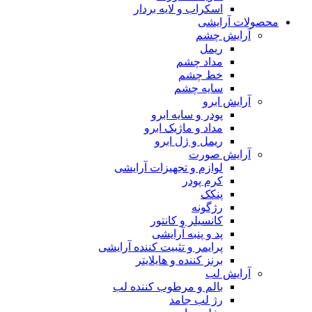
اسکراب و لایه بردار
محصولات آرایشی
آرایش چشم
ریمل
مداد چشم
خط چشم
سایه چشم
آرایش ابرو
پودر و سایه ابرو
مداد و ماژیک ابرو
ریمل و ژل ابرو
آرایش صورت
لوازم و تجهیزات آرایشی
کرم پودر
پنکک
رژگونه
کانسیلر و کانتور
پد و پنبه آرایشی
پرایمر و تثبیت کننده آرایشی
برنز کننده و هایلایتر
آرایش لب
بالم و مرطوب کننده لب
رژ لب جامد