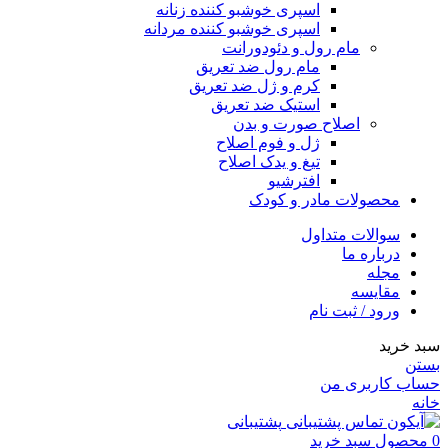
اسپری خوشبو کننده زنانه
اسپری خوشبو کننده مردانه
مام رول و دئودورانت
مام رول ضد تعریق
کرم و ژل ضد تعریق
استیک ضد تعریق
اصلاح صورت و بدن
ژل و فوم اصلاح
تیغ و یدک اصلاح
افترشیو
محصولات مادر و کودک
سوالات متداول
درباره ما
مجله
مقایسه
ورود / ثبت نام
سبد خرید
بستن
حساب کاربری من
خانه
پشتیبانی
0
محصول
سبد خرید