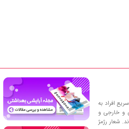
یع افراد به
 و خارجی و
. شعار رژمژ