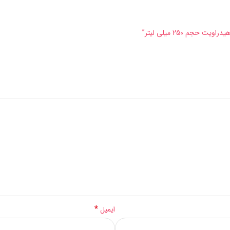
جم 250 میلی لیتر”
*
ایمیل