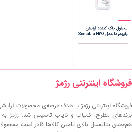
-8%
محلول پاک کننده آرایش
بایودرما مدل Sensibio H2O
حجم 250 میلی لیتر
فروشگاه اینترنتی رژمژ​
فروشگاه اینترنتی رژمژ با هدف عرضه‌ی محصولات آرایشی
برندهای مطرح، کمیاب و نایاب تاسیس شد. رژمژ به پ
هم‌چنین پتانسیل بالای تامین کالاها قادر است محصولا