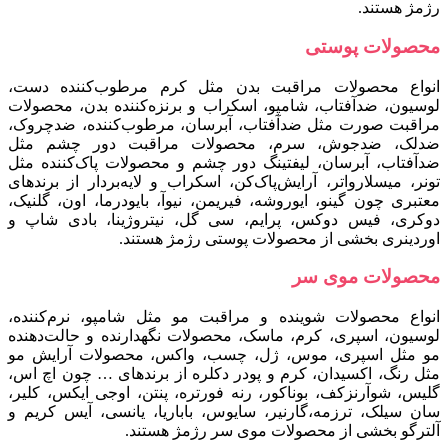
رژمژ هستند.
محصولات پوستی
انواع محصولات مراقبت بدن مثل کرم مرطوب‌کننده دست،
لوسیون، ضدآفتاب، شامپو، اسکراب و برنزه‌کننده بدن، محصولات
مراقبت صورت مثل ضدآفتاب، آبرسان، مرطوب‌کننده، ضدچروک،
ضدلک، ضدجوش، سرم، محصولات مراقبت دور چشم مثل
ضدآفتاب، آبرسان، لیفتینگ دور چشم و محصولات پاک‌کننده مثل
تونر، میسلارواتر، آرایش‌پاک‌کن، اسکراب و لایه‌بردار از برندهای
معتبری چون گینو، ایوروشه، فیری‍من، نیوآ، بایودرما، اون، گلنیک،
دوکری، فیس‌ دوکس، پرایم، سی‌ گل، نیتروژینا، بادی‌ شاپ و
اوردینری بخشی از محصولات پوستی رژمژ هستند.
محصولات موی سر
انواع محصولات شوینده و مراقبت مو مثل شامپو، نرم‌کننده،
لوسیون، اسپری، کرم، ماسک، محصولات نگهدارنده و حالت‌دهنده
مو مثل اسپری، موس، ژل، چسب، واکس، محصولات آرایش مو
مثل رنگ، اکسیدان، کرم و پودر دکلره از برندهای … چون اچ اس،
گلیس، شوآرنزکف، بوناکور، رنه فورتره، پنتن، اوجی ایکس، کلیر،
سان سیلک، ترزمه،گارنیر، سایوس، باباریا، یانسی، آیس کریم و
آلترگو بخشی از محصولات موی سر رژمژ هستند.