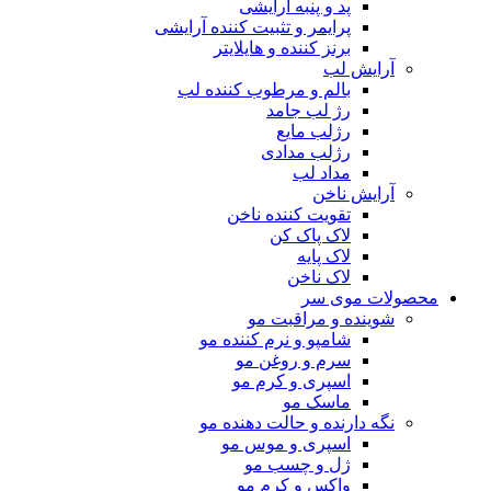
پد و پنبه آرایشی
پرایمر و تثبیت کننده آرایشی
برنز کننده و هایلایتر
آرایش لب
بالم و مرطوب کننده لب
رژ لب جامد
رژلب مایع
رژلب مدادی
مداد لب
آرایش ناخن
تقویت کننده ناخن
لاک پاک کن
لاک پایه
لاک ناخن
محصولات موی سر
شوینده و مراقبت مو
شامپو و نرم کننده مو
سرم و روغن مو
اسپری و کرم مو
ماسک مو
نگه دارنده و حالت دهنده مو
اسپری و موس مو
ژل و چسب مو
واکس و کرم مو