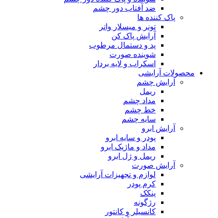
ضد آفتاب دور چشم
پاک کننده ها
تونر و میسلار واتر
آرایش پاک کن
پد و دستمال مرطوب
شوینده صورت
اسکراب و لایه بردار
محصولات آرایشی
آرایش چشم
ریمل
مداد چشم
خط چشم
سایه چشم
آرایش ابرو
پودر و سایه ابرو
مداد و ماژیک ابرو
ریمل و ژل ابرو
آرایش صورت
لوازم و تجهیزات آرایشی
کرم پودر
پنکک
رژگونه
کانسیلر و کانتور