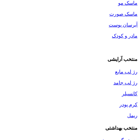
ماسک مو
ماسک صورت
آبرسان پوست
مادر و کودک
منتخب آرایشی
رژ لب مایع
رژ لب جامد
کانسیلر
کرم پودر
ریمل
منتخب بهداشتی