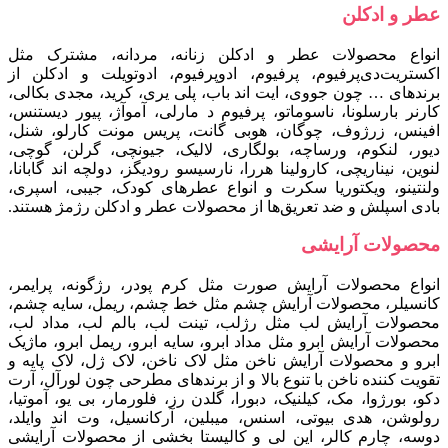
عطر و ادکلن
انواع محصولات عطر و ادکلن زنانه، مردانه، مشترک مثل
اکستریت‌دی‌پرفیوم، پرفیوم، ادوپرفیوم، ادوتویلت و ادکلن از
برندهای … چون جووی، ایت اند باب، پلی یری، کرید، مجدی بکالی،
کارنر بارسلونا، ناسوماتو، پرفیوم د مارلی، آموآژ، پیور دیستنس،
افینس، زرژوف، چوگان، هوبی گانت، پریس مونت کارلو، شنل،
دیور، لنکوم، ورساچه، بولگاری، لالیک، جیونچی، گرلن، گوچی،
لنوین، نیناریچی، کارولینا هررا، نارسیسو رودیگز، دولچه اند گابانا،
ولنتینو، ویکتوریا سکرت و انواع عطرهای کودک، جیبی، اسپری،
بادی اسپلش و ضد تعریق‌ها از محصولات عطر و ادکلن رژمژ هستند.
محصولات آرایشی
انواع محصولات آرایش صورت مثل کرم پودر، رژگونه، پرایمر،
کانسیلر، محصولات آرایش چشم مثل خط چشم، ریمل، سایه چشم،
محصولات آرایش لب مثل رژلب، تینت لب، بالم لب، مداد لب،
محصولات آرایش ابرو مثل مداد ابرو، سایه ابرو، ریمل ابرو، ماژیک
ابرو و محصولات آرایش ناخن مثل لاک ناخن، لاک ژل، لاک پایه و
تقویت کننده ناخن با تنوع بالا و از برندهای مطرحی چون لورآل، آرت
دکو، بورژوا، مک، کیلنیک، دبورا، گلدن رز، فلورمار، بی یو، آموتیا،
رولوشن، هدی بیوتی، اسنس، میبلین، آرکانسیل، وت اند وایلد،
دوسه، چارم کالر، این لی و کالیستا بخشی از محصولات آرایشی