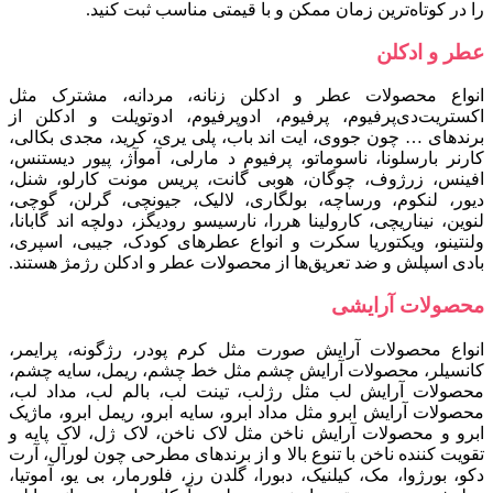
را در کوتاه‌ترین زمان ممکن و با قیمتی مناسب ثبت کنید.
عطر و ادکلن
انواع محصولات عطر و ادکلن زنانه، مردانه، مشترک مثل
اکستریت‌دی‌پرفیوم، پرفیوم، ادوپرفیوم، ادوتویلت و ادکلن از
برندهای … چون جووی، ایت اند باب، پلی یری، کرید، مجدی بکالی،
کارنر بارسلونا، ناسوماتو، پرفیوم د مارلی، آموآژ، پیور دیستنس،
افینس، زرژوف، چوگان، هوبی گانت، پریس مونت کارلو، شنل،
دیور، لنکوم، ورساچه، بولگاری، لالیک، جیونچی، گرلن، گوچی،
لنوین، نیناریچی، کارولینا هررا، نارسیسو رودیگز، دولچه اند گابانا،
ولنتینو، ویکتوریا سکرت و انواع عطرهای کودک، جیبی، اسپری،
بادی اسپلش و ضد تعریق‌ها از محصولات عطر و ادکلن رژمژ هستند.
محصولات آرایشی
انواع محصولات آرایش صورت مثل کرم پودر، رژگونه، پرایمر،
کانسیلر، محصولات آرایش چشم مثل خط چشم، ریمل، سایه چشم،
محصولات آرایش لب مثل رژلب، تینت لب، بالم لب، مداد لب،
محصولات آرایش ابرو مثل مداد ابرو، سایه ابرو، ریمل ابرو، ماژیک
ابرو و محصولات آرایش ناخن مثل لاک ناخن، لاک ژل، لاک پایه و
تقویت کننده ناخن با تنوع بالا و از برندهای مطرحی چون لورآل، آرت
دکو، بورژوا، مک، کیلنیک، دبورا، گلدن رز، فلورمار، بی یو، آموتیا،