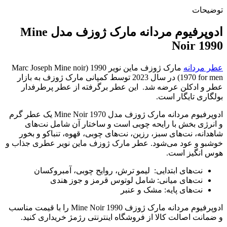
توضیحات
ادوپرفیوم مردانه مارک ژوزف مدل Mine
Noir 1990
عطر مردانه
مارک ژوزف ماین نویر 1990 (Marc Joseph Mine noir
1970 for men) در سال 2023 توسط کمپانی مارک ژوزف به بازار
عطر و ادکلن عرضه شد. این عطر برگرفته از عطر پرطرفدار
بولگاری تایگار است.
ادوپرفیوم مردانه مارک ژوزف مدل Mine Noir 1970 یک عطر گرم
و انرژی بخش با رایحه چوبی است و ساختار آن شامل نت‌های
شاهدانه، نت‌های سبز، رزین، نت‌های چوبی، قهوه، تنباکو و بخور
خوشبو و عود می‌شود. عطر مارک ژوزف ماین نویر عطری جذاب و
هوس انگیز است.
نت‌های ابتدایی: لیمو ترش، روایح چوبی، آمبروکسان
نت‌های میانی: شامل لوتوس قرمز و جوز هندی
نت‌های پایه: مشک و عنبر
ادوپرفیوم مردانه مارک ژوزف Mine Noir 1990 را با قیمت مناسب
و ضمانت اصالت کالا از فروشگاه اینترنتی رژمژ خریداری کنید.