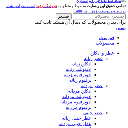
تمامی حقوق این وبسایت
محفوظ و متعلق به
است. طراحی شده
فروشگاه رژمژ
توسط تیم توسعه رژمژ | بهار 1400
جستجو
برای دیدن محصولات که دنبال آن هستید تایپ کنید.
بستن
فهرست
محصولات
عطر و ادکلن
عطر زنانه
ادکلن زنانه
ادوتویلت زنانه
ادوپرفیوم زنانه
پرفیوم زنانه
عطر مردانه
ادکلن مردانه
ادوتویلت مردانه
ادوپرفیوم مردانه
پرفیوم مردانه
عطر جیبی
عطر جیبی زنانه
عطر جیبی مردانه