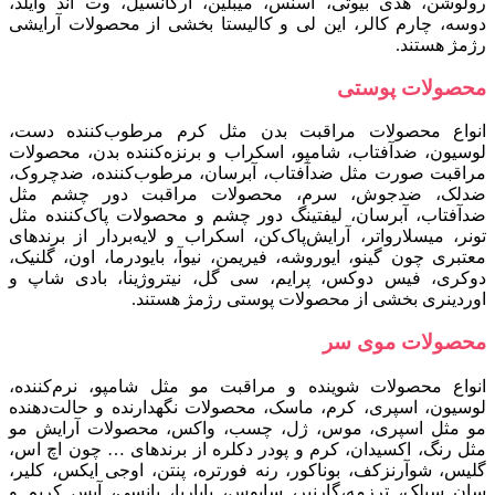
رولوشن، هدی بیوتی، اسنس، میبلین، آرکانسیل، وت اند وایلد،
دوسه، چارم کالر، این لی و کالیستا بخشی از محصولات آرایشی
رژمژ هستند.
محصولات پوستی
انواع محصولات مراقبت بدن مثل کرم مرطوب‌کننده دست،
لوسیون، ضدآفتاب، شامپو، اسکراب و برنزه‌کننده بدن، محصولات
مراقبت صورت مثل ضدآفتاب، آبرسان، مرطوب‌کننده، ضدچروک،
ضدلک، ضدجوش، سرم، محصولات مراقبت دور چشم مثل
ضدآفتاب، آبرسان، لیفتینگ دور چشم و محصولات پاک‌کننده مثل
تونر، میسلارواتر، آرایش‌پاک‌کن، اسکراب و لایه‌بردار از برندهای
معتبری چون گینو، ایوروشه، فیری‍من، نیوآ، بایودرما، اون، گلنیک،
دوکری، فیس‌ دوکس، پرایم، سی‌ گل، نیتروژینا، بادی‌ شاپ و
اوردینری بخشی از محصولات پوستی رژمژ هستند.
محصولات موی سر
انواع محصولات شوینده و مراقبت مو مثل شامپو، نرم‌کننده،
لوسیون، اسپری، کرم، ماسک، محصولات نگهدارنده و حالت‌دهنده
مو مثل اسپری، موس، ژل، چسب، واکس، محصولات آرایش مو
مثل رنگ، اکسیدان، کرم و پودر دکلره از برندهای … چون اچ اس،
گلیس، شوآرنزکف، بوناکور، رنه فورتره، پنتن، اوجی ایکس، کلیر،
سان سیلک، ترزمه،گارنیر، سایوس، باباریا، یانسی، آیس کریم و