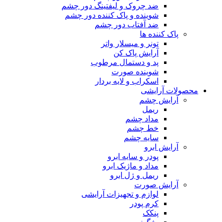
ضد چروک و لیفتینگ دور چشم
شوینده و پاک کننده دور چشم
ضد آفتاب دور چشم
پاک کننده ها
تونر و میسلار واتر
آرایش پاک کن
پد و دستمال مرطوب
شوینده صورت
اسکراب و لایه بردار
محصولات آرایشی
آرایش چشم
ریمل
مداد چشم
خط چشم
سایه چشم
آرایش ابرو
پودر و سایه ابرو
مداد و ماژیک ابرو
ریمل و ژل ابرو
آرایش صورت
لوازم و تجهیزات آرایشی
کرم پودر
پنکک