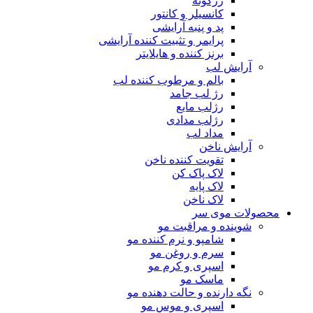
رژگونه
کانسیلر و کانتور
پد و پنبه آرایشی
پرایمر و تثبیت کننده آرایشی
برنز کننده و هایلایتر
آرایش لب
بالم و مرطوب کننده لب
رژ لب جامد
رژلب مایع
رژلب مدادی
مداد لب
آرایش ناخن
تقویت کننده ناخن
لاک پاک کن
لاک پایه
لاک ناخن
محصولات موی سر
شوینده و مراقبت مو
شامپو و نرم کننده مو
سرم و روغن مو
اسپری و کرم مو
ماسک مو
نگه دارنده و حالت دهنده مو
اسپری و موس مو