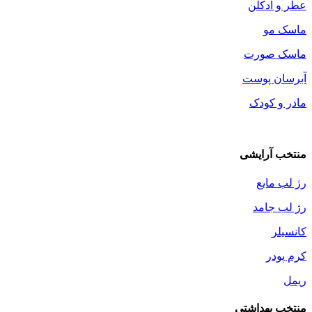
عطر و ادکلن
ماسک مو
ماسک صورت
آبرسان پوست
مادر و کودک
منتخب آرایشی
رژ لب مایع
رژ لب جامد
کانسیلر
کرم پودر
ریمل
منتخب بهداشتی