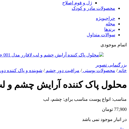
ژل و فوم اصلاح
محصولات مادر و کودک
حراجی
ویژه
مجله
برندها
سوالات متداول
اتمام موجودی
بزرگنمایی تصویر
خانه
/
محصولات پوستی
/
مراقبت دور چشم
/
شوینده و پاک کننده د
محلول پاک کننده آرایش چشم و لب لافارر مدل 001
مناسب: انواع پوست مناسب برای: چشم، لب
77,900
تومان
در انبار موجود نمی باشد