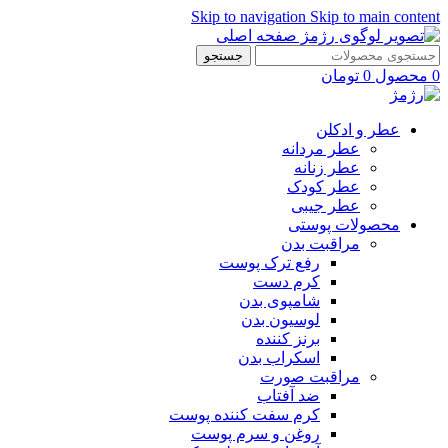
Skip to navigation
Skip to main content
جستجو
0
محصول
0
تومان
عطر و ادکلن
عطر مردانه
عطر زنانه
عطر کودک
عطر جیبی
محصولات پوستی
مراقبت بدن
رفع ترک پوست
کرم دست
شامپوی بدن
لوسیون بدن
برنز کننده
اسکراب بدن
مراقبت صورت
ضد آفتاب
کرم سفت کننده پوست
روغن و سرم پوست