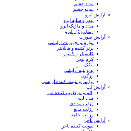
مداد چشم
سایه چشم
آرایش ابرو
پودر و سایه ابرو
مداد و ماژیک ابرو
ریمل و ژل ابرو
آرایش صورت
لوازم و تجهیزات آرایشی
برنز کننده و هایلایتر
کانسیلر و کانتور
کرم پودر
پنکک
پد و پنبه آرایشی
رژگونه
پرایمر و تثبیت کننده آرایشی
آرایش لب
بالم و مرطوب کننده لب
مداد لب
رژلب مدادی
رژلب مایع
رژ لب جامد
آرایش ناخن
تقویت کننده ناخن