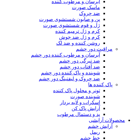
آبرسان و مرطوب کننده
ماسک صورت
ضد چروک
پن و صابون شستشوی صورت
ژل و فوم شستشوی صورت
کرم و ژل ترمیم کننده
کرم و ژل ضد جوش
روشن کننده و ضد لک
مراقبت دور چشم
آبرسان و مرطوب کننده دور چشم
ضد تیرگی دور چشم
ضد آفتاب دور چشم
شوینده و پاک کننده دور چشم
ضد چروک و لیفتینگ دور چشم
پاک کننده ها
تونر و محلول پاک کننده
شوینده صورت
اسکراب و لایه بردار
آرایش پاک کن
پد و دستمال مرطوب
محصولات آرایشی
آرایش چشم
ریمل
خط چشم