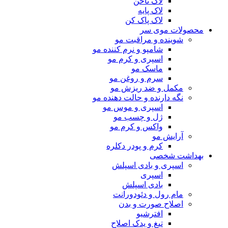
لاک ناخن
لاک پایه
لاک پاک کن
محصولات موی سر
شوینده و مراقبت مو
شامپو و نرم کننده مو
اسپری و کرم مو
ماسک مو
سرم و روغن مو
مکمل و ضد ریزش مو
نگه دارنده و حالت دهنده مو
اسپری و موس مو
ژل و چسب مو
واکس و کرم مو
آرایش مو
کرم و پودر دکلره
بهداشت شخصی
اسپری و بادی اسپلش
اسپری
بادی اسپلش
مام رول و دئودورانت
اصلاح صورت و بدن
افترشیو
تیغ و یدک اصلاح