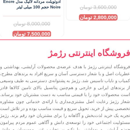
ادوتویلت مردانه لالیک مدل Encre
3,600,000
تومان
Noire حجم 100 میلی لیتر
2,800,000
تومان
8,000,000
تومان
7,500,000
تومان
فروشگاه اینترنتی رژمژ​
فروشگاه اینترنتی رژمژ با هدف عرضه‌ی محصولات آرایشی، بهداشتی و
عطریات اصل و با شعار دسترسی آسان و سریع افراد به برندهای مطرح،
کمیاب و نایاب تاسیس شد. رژمژ به پشتوانه‌ی دسترسی به طیف وسیعی
از برندهای ایرانی و خارجی و هم‌چنین پتانسیل بالای تامین کالاها قادر
است محصولات خود را با قیمتی مناسب به دست مشتریان خود برساند.
شعار رژمژ رعایت اصل مشتری‌مداری با ارائه‌ی خدماتی چون مشاوره
تخصصی پیش از خرید، تحویل سریع و قیمت مناسب بوده و در تلاش است
تجربه یک خرید لذت‌بخش و آگاهانه را برای مشتریان خود رقم بزند. رژمژ
مسئولیت اجتماعی خود را توسعه‌ی دانش و آگاهی عموم مردم پیرامون
حوزه آرایشی و بهداشتی با تکیه بر تجارب غنی موسسان و دانش