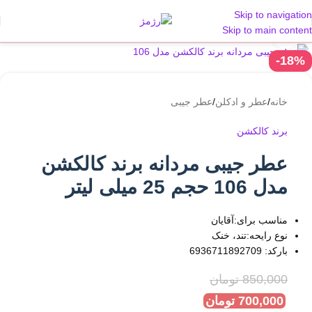
Skip to navigation
Skip to main content
بزرگنمایی تصویر
-18%
خانه
/
عطر و ادکلن
/
عطر جیبی
برند کالکشن
عطر جیبی مردانه برند کالکشن
مدل 106 حجم 25 میلی لیتر
مناسب برای:آقایان
نوع رایحه:تند، خنک
بارکد: 6936711892709
850,000
تومان
700,000
تومان