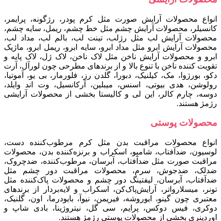
انواع محصولات آرایش صورت مثل کرم پودر، رژگونه، پرایمر،
کانسیلر، محصولات آرایش چشم مثل خط چشم، ریمل، سایه چشم،
محصولات آرایش لب مثل رژلب، تینت لب، بالم لب، مداد لب،
محصولات آرایش ابرو مثل مداد ابرو، سایه ابرو، ریمل ابرو، ماژیک
ابرو و محصولات آرایش ناخن مثل لاک ناخن، لاک ژل، لاک پایه و
تقویت کننده ناخن با تنوع بالا و از برندهای مطرحی چون لورآل، آرت
دکو، بورژوا، مک، کیلنیک، دبورا، گلدن رز، فلورمار، بی یو، آموتیا،
رولوشن، هدی بیوتی، اسنس، میبلین، آرکانسیل، وت اند وایلد،
دوسه، چارم کالر، این لی و کالیستا بخشی از محصولات آرایشی
رژمژ هستند.
محصولات پوستی
انواع محصولات مراقبت بدن مثل کرم مرطوب‌کننده دست،
لوسیون، ضدآفتاب، شامپو، اسکراب و برنزه‌کننده بدن، محصولات
مراقبت صورت مثل ضدآفتاب، آبرسان، مرطوب‌کننده، ضدچروک،
ضدلک، ضدجوش، سرم، محصولات مراقبت دور چشم مثل
ضدآفتاب، آبرسان، لیفتینگ دور چشم و محصولات پاک‌کننده مثل
تونر، میسلارواتر، آرایش‌پاک‌کن، اسکراب و لایه‌بردار از برندهای
معتبری چون گینو، ایوروشه، فیری‍من، نیوآ، بایودرما، اون، گلنیک،
دوکری، فیس‌ دوکس، پرایم، سی‌ گل، نیتروژینا، بادی‌ شاپ و
اوردینری بخشی از محصولات پوستی رژمژ هستند.