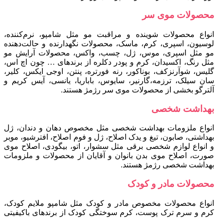
محصولات موی سر
انواع محصولات شوینده و مراقبت مو مثل شامپو، نرم‌کننده،
لوسیون، اسپری، کرم، ماسک، محصولات نگهدارنده و حالت‌دهنده
مو مثل اسپری، موس، ژل، چسب، واکس، محصولات آرایش مو
مثل رنگ، اکسیدان، کرم و پودر دکلره از برندهای … چون اچ اس،
گلیس، شوآرنزکف، بوناکور، رنه فورتره، پنتن، اوجی ایکس، کلیر،
سان سیلک، ترزمه،گارنیر، سایوس، باباریا، یانسی، آیس کریم و
آلترگو بخشی از محصولات موی سر رژمژ هستند.
بهداشت شخصی
انواع ملزومات بهداشت شخصی مثل مخصوص دهان و دندان، ژل
بهداشتی، صابون، تیغ و یدک اصلاح، ژل و فوم اصلاح، افترشیو، موبر
و انواع لوازم شخصی برقی مثل سشوار، اتو، بیگودی، اصلاح موی
صورت، اصلاح موی بدن بانوان و آقایان از محصولات و ملزومات
بهداشت شخصی رژمژ هستند.
محصولات مادر و کودک
انواع محصولات مخصوص مادر و کودک مثل شامپو ملایم کودک،
کرم و سرم ترک پوست، کرم سوختگی کودک از برندهای باکیفیتی