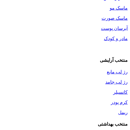
ماسک مو
ماسک صورت
آبرسان پوست
مادر و کودک
منتخب آرایشی
رژ لب مایع
رژ لب جامد
کانسیلر
کرم پودر
ریمل
منتخب بهداشتی