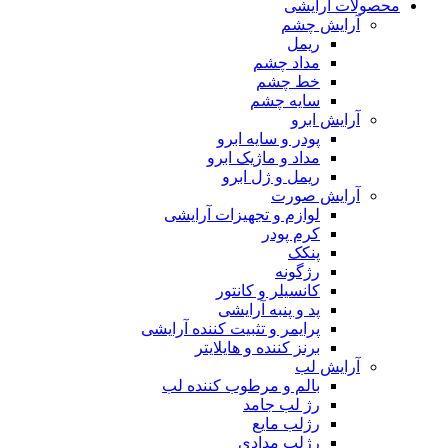
محصولات آرایشی
آرایش چشم
ریمل
مداد چشم
خط چشم
سایه چشم
آرایش ابرو
پودر و سایه ابرو
مداد و ماژیک ابرو
ریمل و ژل ابرو
آرایش صورت
لوازم و تجهیزات آرایشی
کرم پودر
پنکک
رژگونه
کانسیلر و کانتور
پد و پنبه آرایشی
پرایمر و تثبیت کننده آرایشی
برنز کننده و هایلایتر
آرایش لب
بالم و مرطوب کننده لب
رژ لب جامد
رژلب مایع
رژلب مدادی