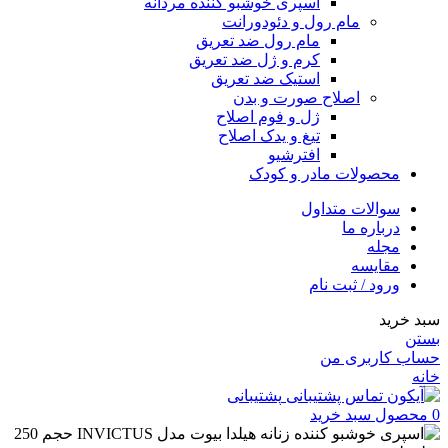
اسپری خوشبو کننده مردانه
مام رول و دئودورانت
مام رول ضد تعریق
کرم و ژل ضد تعریق
استیک ضد تعریق
اصلاح صورت و بدن
ژل و فوم اصلاح
تیغ و یدک اصلاح
افترشیو
محصولات مادر و کودک
سوالات متداول
درباره ما
مجله
مقایسه
ورود / ثبت نام
سبد خرید
بستن
حساب کاربری من
خانه
پشتیبانی
0
محصول
سبد خرید