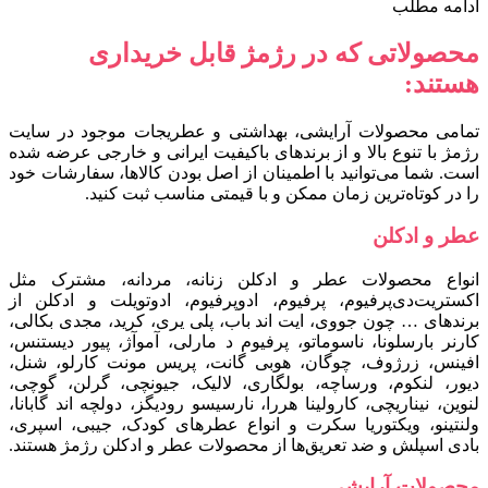
ادامه مطلب
محصولاتی که در رژمژ قابل خریداری
هستند:
تمامی محصولات آرایشی، بهداشتی و عطریجات موجود در سایت
رژمژ با تنوع بالا و از برندهای باکیفیت ایرانی و خارجی عرضه شده
است. شما می‌توانید با اطمینان از اصل بودن کالاها، سفارشات خود
را در کوتاه‌ترین زمان ممکن و با قیمتی مناسب ثبت کنید.
عطر و ادکلن
انواع محصولات عطر و ادکلن زنانه، مردانه، مشترک مثل
اکستریت‌دی‌پرفیوم، پرفیوم، ادوپرفیوم، ادوتویلت و ادکلن از
برندهای … چون جووی، ایت اند باب، پلی یری، کرید، مجدی بکالی،
کارنر بارسلونا، ناسوماتو، پرفیوم د مارلی، آموآژ، پیور دیستنس،
افینس، زرژوف، چوگان، هوبی گانت، پریس مونت کارلو، شنل،
دیور، لنکوم، ورساچه، بولگاری، لالیک، جیونچی، گرلن، گوچی،
لنوین، نیناریچی، کارولینا هررا، نارسیسو رودیگز، دولچه اند گابانا،
ولنتینو، ویکتوریا سکرت و انواع عطرهای کودک، جیبی، اسپری،
بادی اسپلش و ضد تعریق‌ها از محصولات عطر و ادکلن رژمژ هستند.
محصولات آرایشی