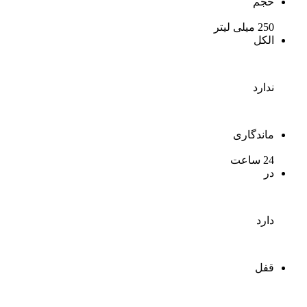
حجم
250 میلی لیتر
الکل
ندارد
ماندگاری
24 ساعت
در
دارد
قفل