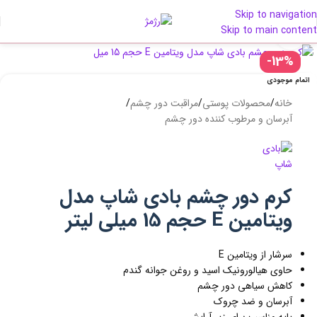
Skip to navigation
Skip to main content
بزرگنمایی تصویر
-13%
اتمام موجودی
خانه
/
محصولات پوستی
/
مراقبت دور چشم
/
آبرسان و مرطوب کننده دور چشم
کرم دور چشم بادی شاپ مدل
ویتامین E حجم 15 میلی لیتر
سرشار از ویتامین E
حاوی هیالورونیک اسید و روغن جوانه گندم
کاهش سیاهی دور چشم
آبرسان و ضد چروک
پایه مناسب برای زیر آرایش