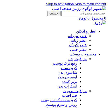
Skip to navigation
Skip to main content
جستجو
0
محصول
0
تومان
عطر و ادکلن
عطر مردانه
عطر زنانه
عطر کودک
عطر جیبی
محصولات پوستی
مراقبت بدن
رفع ترک پوست
کرم دست
شامپوی بدن
لوسیون بدن
برنز کننده
اسکراب بدن
مراقبت صورت
ضد آفتاب
کرم سفت کننده پوست
روغن و سرم پوست