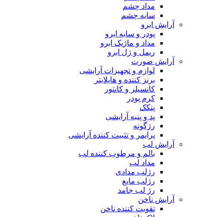
مداد چشم
سایه چشم
آرایش ابرو
پودر و سایه ابرو
مداد و ماژیک ابرو
ریمل و ژل ابرو
آرایش صورت
لوازم و تجهیزات آرایشی
برنز کننده و هایلایتر
کانسیلر و کانتور
کرم پودر
پنکک
پد و پنبه آرایشی
رژگونه
پرایمر و تثبیت کننده آرایشی
آرایش لب
بالم و مرطوب کننده لب
مداد لب
رژلب مدادی
رژلب مایع
رژ لب جامد
آرایش ناخن
تقویت کننده ناخن