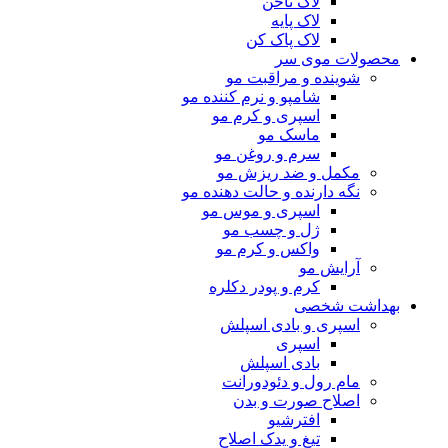
لاک ناخن
لاک پایه
لاک پاک کن
محصولات موی سر
شوینده و مراقبت مو
شامپو و نرم کننده مو
اسپری و کرم مو
ماسک مو
سرم و روغن مو
مکمل و ضد ریزش مو
نگه دارنده و حالت دهنده مو
اسپری و موس مو
ژل و چسب مو
واکس و کرم مو
آرایش مو
کرم و پودر دکلره
بهداشت شخصی
اسپری و بادی اسپلش
اسپری
بادی اسپلش
مام رول و دئودورانت
اصلاح صورت و بدن
افترشیو
تیغ و یدک اصلاح