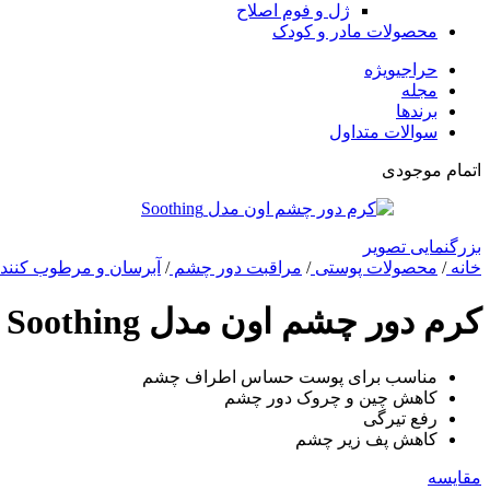
ژل و فوم اصلاح
محصولات مادر و کودک
حراجی
ویژه
مجله
برندها
سوالات متداول
اتمام موجودی
بزرگنمایی تصویر
خانه
/
محصولات پوستی
/
مراقبت دور چشم
/
آبرسان و مرطوب کنند
کرم دور چشم اون مدل Soothing حجم 10 میلی لیتر
مناسب برای پوست حساس اطراف چشم
کاهش چین و چروک دور چشم
رفع تیرگی
کاهش پف زیر چشم
مقایسه