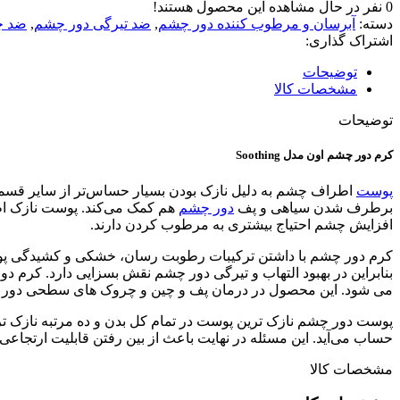
0
نفر در حال مشاهده این محصول هستند!
دسته:
آبرسان و مرطوب کننده دور چشم
,
ضد تیرگی دور چشم
,
ضد چ
اشتراک گذاری:
توضیحات
مشخصات کالا
توضیحات
کرم دور چشم اون مدل Soothing
پوست
برطرف شدن سیاهی و پف
دور چشم
هم کمک می‌کند. پوست نازک اطر
افزایش چشم احتیاج بیشتری به مرطوب کردن دارند.
کرم دور چشم با داشتن ترکیبات رطوبت رسان، خشکی و کشیدگی پوست
بنابراین در بهبود التهاب و تیرگی دور چشم نقش بسزایی دارد. کر
می شود. این محصول در درمان پف و چین و چروک های سطحی دور چشم 
پوست دور چشم نازک ترین پوست در تمام کل بدن و ده مرتبه نازک 
حساب می‌آید. این مسئله در نهایت باعث از بین رفتن قابلیت ارتجاع
مشخصات کالا