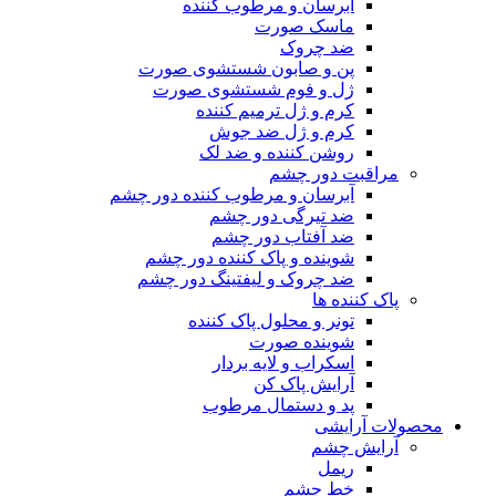
آبرسان و مرطوب کننده
ماسک صورت
ضد چروک
پن و صابون شستشوی صورت
ژل و فوم شستشوی صورت
کرم و ژل ترمیم کننده
کرم و ژل ضد جوش
روشن کننده و ضد لک
مراقبت دور چشم
آبرسان و مرطوب کننده دور چشم
ضد تیرگی دور چشم
ضد آفتاب دور چشم
شوینده و پاک کننده دور چشم
ضد چروک و لیفتینگ دور چشم
پاک کننده ها
تونر و محلول پاک کننده
شوینده صورت
اسکراب و لایه بردار
آرایش پاک کن
پد و دستمال مرطوب
محصولات آرایشی
آرایش چشم
ریمل
خط چشم