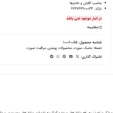
مناسب آقایان و خانم‌ها
بارکد: 6261263100034
در انبار موجود نمی باشد
مقایسه
شناسه محصول:
100060055
دسته:
ماسک صورت
,
محصولات پوستی
,
مراقبت صورت
اشتراک گذاری:
 شکر سیاه نیز به رفع سلول‌های مرده و کمک به بازسازی سلول‌های پوست می‌‌پرد