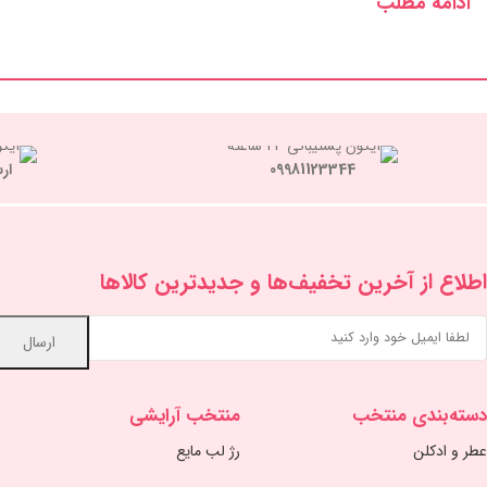
ادامه مطلب
09981123344
ار
اطلاع از آخرین تخفیف‌ها و جدیدترین کالاها
دسته‌بندی منتخب
منتخب آرایشی
عطر و ادکلن
رژ لب مایع