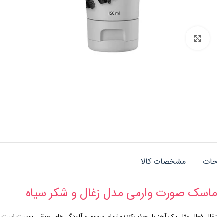
بزرگنمایی تصویر
حات
مشخصات کالا
ماسک صورت وارمی مدل زغال و شکر سیاه
زغال فعال مثل یک آهنربا، جذب‌کننده تمام سموم و آلودگی‌های عمقی پوست است و