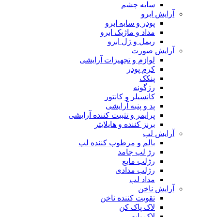
سایه چشم
آرایش ابرو
پودر و سایه ابرو
مداد و ماژیک ابرو
ریمل و ژل ابرو
آرایش صورت
لوازم و تجهیزات آرایشی
کرم پودر
پنکک
رژگونه
کانسیلر و کانتور
پد و پنبه آرایشی
پرایمر و تثبیت کننده آرایشی
برنز کننده و هایلایتر
آرایش لب
بالم و مرطوب کننده لب
رژ لب جامد
رژلب مایع
رژلب مدادی
مداد لب
آرایش ناخن
تقویت کننده ناخن
لاک پاک کن
لاک پایه