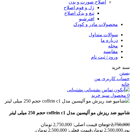
اصلاح صورت و بدن
ژل و فوم اصلاح
تیغ و یدک اصلاح
افترشیو
محصولات مادر و کودک
سوالات متداول
درباره ما
مجله
مقایسه
ورود / ثبت نام
سبد خرید
بستن
حساب کاربری من
خانه
پشتیبانی
0
محصول
سبد خرید
شامپو ضد ریزش مو آلپسین مدل coffein c1 حجم 250 میلی لیتر
2,750,000
تومان
قیمت اصلی: 2,750,000 تومان
بود.
2,500,000
تومان
قیمت فعلی: 2,500,000 تومان.