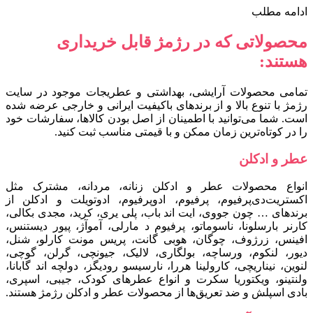
ادامه مطلب
محصولاتی که در رژمژ قابل خریداری
هستند:
تمامی محصولات آرایشی، بهداشتی و عطریجات موجود در سایت
رژمژ با تنوع بالا و از برندهای باکیفیت ایرانی و خارجی عرضه شده
است. شما می‌توانید با اطمینان از اصل بودن کالاها، سفارشات خود
را در کوتاه‌ترین زمان ممکن و با قیمتی مناسب ثبت کنید.
عطر و ادکلن
انواع محصولات عطر و ادکلن زنانه، مردانه، مشترک مثل
اکستریت‌دی‌پرفیوم، پرفیوم، ادوپرفیوم، ادوتویلت و ادکلن از
برندهای … چون جووی، ایت اند باب، پلی یری، کرید، مجدی بکالی،
کارنر بارسلونا، ناسوماتو، پرفیوم د مارلی، آموآژ، پیور دیستنس،
افینس، زرژوف، چوگان، هوبی گانت، پریس مونت کارلو، شنل،
دیور، لنکوم، ورساچه، بولگاری، لالیک، جیونچی، گرلن، گوچی،
لنوین، نیناریچی، کارولینا هررا، نارسیسو رودیگز، دولچه اند گابانا،
ولنتینو، ویکتوریا سکرت و انواع عطرهای کودک، جیبی، اسپری،
بادی اسپلش و ضد تعریق‌ها از محصولات عطر و ادکلن رژمژ هستند.