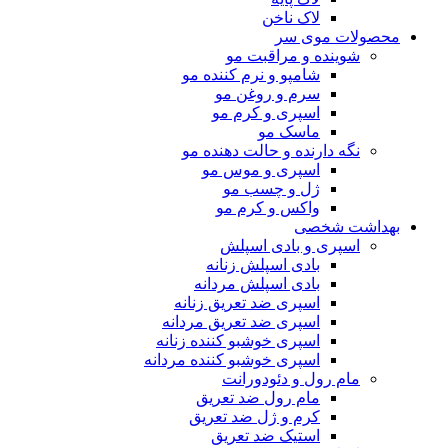
لاک ناخن
محصولات موی سر
شوینده و مراقبت مو
شامپو و نرم کننده مو
سرم و روغن مو
اسپری و کرم مو
ماسک مو
نگه دارنده و حالت دهنده مو
اسپری و موس مو
ژل و چسب مو
واکس و کرم مو
بهداشت شخصی
اسپری و بادی اسپلش
بادی اسپلش زنانه
بادی اسپلش مردانه
اسپری ضد تعریق زنانه
اسپری ضد تعریق مردانه
اسپری خوشبو کننده زنانه
اسپری خوشبو کننده مردانه
مام رول و دئودورانت
مام رول ضد تعریق
کرم و ژل ضد تعریق
استیک ضد تعریق