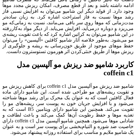
ادامه داشته باشد و بعد از قطع مصرف، امکان ریزش مجدد موها
وجود دارد. از فواید دیگر این شامپو می‌توان به افزایش نسبی فاز
رشد موها نسبت به فاز استراحت اشاره کرد. به زبان ساده‌تر
مدت‌زمانی که موها روی سر باقی می‌مانند، نسبت به زمانی‌که مو
می‌ریزد و دوباره درمی‌آید، افزایش می‌یابد. از دیگر مواد به‌کاررفته
در این شامپو می‌توان به کراتین اشاره کرد که باعث تقویت ریشه‌ی
مو می‌شود. به‌طور خلاصه آثار شامپو کافئین «آلپسین» را می‌توان
حفظ موهای موجود از طریق خون‌رسانی به ریشه و جلوگیری از
ریزش موها از طریق خنثی‌کردن اثر هورمون تستوسترون دانست.
کاربرد شامپو ضد ریزش مو آلپسین مدل
coffein c1
شامپو ضد ریزش مو آلپسین مدل coffein c1 برای کاهش ریزش مو
و تقویت ریشه‌های مو طراحی شده است. این شامپو دارای ماده
فعال کافئین است که به عنوان یک محرک برای رشد موها شناخته
می‌شود و با افزایش جریان خون به پوست سر، ریشه‌های مو را
تقویت می‌کند. همچنین این شامپو دارای ویتامین B5 است که به
تغذیه موها و حفظ رطوبت آن‌ها کمک می‌کند و باعث لطافت و
شادابی موها می‌شود. همچنین شامپو آلپسین مدل coffein c1 دارای
خاصیت ضد شوره و التیام‌بخشی برای پوست سر است و به عنوان
یک شامپو ملایم و مناسب برای استفاده روزانه پیشنهاد می‌شود.