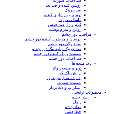
ضد آفتاب صورت
روشن کننده و ضد لک
ضد چروک
ترمیم و بازسازی کننده
ماسک صورت
کرم و ژل ضد جوش
روغن و سرم پوست
مراقبت دور چشم
آبرسان و مرطوب کننده دور چشم
ضد تیرگی دور چشم
ضد چروک و لیفتینگ دور چشم
شوینده و پاک کننده دور چشم
ضد آفتاب دور چشم
پاک کننده ها
تونر و میسلار واتر
آرایش پاک کن
پد و دستمال مرطوب
شوینده صورت
اسکراب و لایه بردار
محصولات آرایشی
آرایش چشم
ریمل
مداد چشم
خط چشم