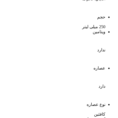
حجم
250 میلی لیتر
ویتامین
ندارد
عصاره
دارد
نوع عصاره
کافئین