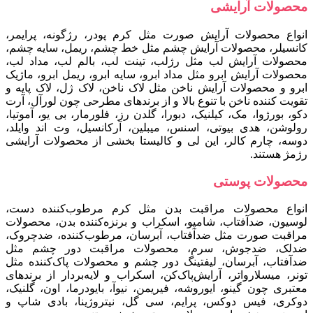
محصولات آرایشی
انواع محصولات آرایش صورت مثل کرم پودر، رژگونه، پرایمر،
کانسیلر، محصولات آرایش چشم مثل خط چشم، ریمل، سایه چشم،
محصولات آرایش لب مثل رژلب، تینت لب، بالم لب، مداد لب،
محصولات آرایش ابرو مثل مداد ابرو، سایه ابرو، ریمل ابرو، ماژیک
ابرو و محصولات آرایش ناخن مثل لاک ناخن، لاک ژل، لاک پایه و
تقویت کننده ناخن با تنوع بالا و از برندهای مطرحی چون لورآل، آرت
دکو، بورژوا، مک، کیلنیک، دبورا، گلدن رز، فلورمار، بی یو، آموتیا،
رولوشن، هدی بیوتی، اسنس، میبلین، آرکانسیل، وت اند وایلد،
دوسه، چارم کالر، این لی و کالیستا بخشی از محصولات آرایشی
رژمژ هستند.
محصولات پوستی
انواع محصولات مراقبت بدن مثل کرم مرطوب‌کننده دست،
لوسیون، ضدآفتاب، شامپو، اسکراب و برنزه‌کننده بدن، محصولات
مراقبت صورت مثل ضدآفتاب، آبرسان، مرطوب‌کننده، ضدچروک،
ضدلک، ضدجوش، سرم، محصولات مراقبت دور چشم مثل
ضدآفتاب، آبرسان، لیفتینگ دور چشم و محصولات پاک‌کننده مثل
تونر، میسلارواتر، آرایش‌پاک‌کن، اسکراب و لایه‌بردار از برندهای
معتبری چون گینو، ایوروشه، فیری‍من، نیوآ، بایودرما، اون، گلنیک،
دوکری، فیس‌ دوکس، پرایم، سی‌ گل، نیتروژینا، بادی‌ شاپ و