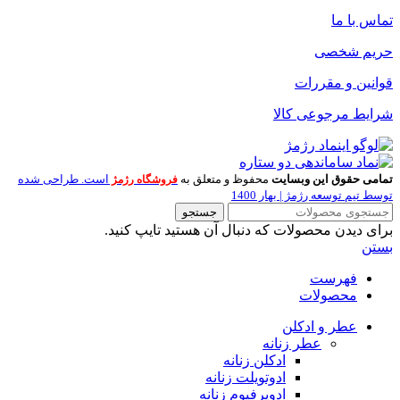
تماس با ما
حریم شخصی
قوانین و مقررات
شرایط مرجوعی کالا
تمامی حقوق این وبسایت
محفوظ و متعلق به
است. طراحی شده
فروشگاه رژمژ
توسط تیم توسعه رژمژ | بهار 1400
جستجو
برای دیدن محصولات که دنبال آن هستید تایپ کنید.
بستن
فهرست
محصولات
عطر و ادکلن
عطر زنانه
ادکلن زنانه
ادوتویلت زنانه
ادوپرفیوم زنانه