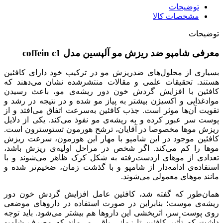
توضیحات
مشخصات کالا
توضیحات
معرفی شامپو ضد ریزش مو آلپسین مدل coffein c1
بسیاری از محلول‌های ضدریزش مو در ترکیب خود دارای کافئین
هستند. تحقیقات علمی و مقالات منتشرشده نشان می‌دهند که
کافئین با افزایش گردش خون دور ریشه‌ی مو، باعث رسیدن
موادغذایی و اکسیژن بیشتر به پیاز مو شده و در نتیجه در رشد و
تقویت آن‌ها موثر است. جذب کافئین به‌سرعت اتفاق می‌افتد و از
پوست سر عبور کرده و به ریشه‌ی مو نفوذ می‌کند. یکی از دلایل
ریزش موها مخصوصا در آقایان، ترشح هورمون تستوسترون است.
کافئین موجود در این شامپو با مهار این هورمون، سرعت ریزش
موها را کم می‌کند. اگر شخص در مراحل اولیه‌ی ریزش باشد،
تعدادی از موهای ازدست‌رفته به شکل کرک ظاهر می‌شوند و با
استفاده‌ی ادامه‌دار از شامپو و با گذشت زمان، ضخیم‌تر شده و
مانند موهای معمولی می‌شوند.
همان‌طور که گفته شد، کافئین عامل افزایش گردش خون دور
ریشه‌ی موست؛ بنابراین در صورت استفاده در داروهای موضعی
روی پوست سر، اثربخشی این داروها هم بیشتر می‌شود. باید توجه
داشت که تأثیر کافئین تا زمانی باقی می‌ماند ‌که مصرف شامپو