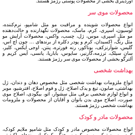
اوردینری بخشی از محصولات پوستی رژمژ هستند.
محصولات موی سر
انواع محصولات شوینده و مراقبت مو مثل شامپو، نرم‌کننده،
لوسیون، اسپری، کرم، ماسک، محصولات نگهدارنده و حالت‌دهنده
مو مثل اسپری، موس، ژل، چسب، واکس، محصولات آرایش مو
مثل رنگ، اکسیدان، کرم و پودر دکلره از برندهای … چون اچ اس،
گلیس، شوآرنزکف، بوناکور، رنه فورتره، پنتن، اوجی ایکس، کلیر،
سان سیلک، ترزمه،گارنیر، سایوس، باباریا، یانسی، آیس کریم و
آلترگو بخشی از محصولات موی سر رژمژ هستند.
بهداشت شخصی
انواع ملزومات بهداشت شخصی مثل مخصوص دهان و دندان، ژل
بهداشتی، صابون، تیغ و یدک اصلاح، ژل و فوم اصلاح، افترشیو، موبر
و انواع لوازم شخصی برقی مثل سشوار، اتو، بیگودی، اصلاح موی
صورت، اصلاح موی بدن بانوان و آقایان از محصولات و ملزومات
بهداشت شخصی رژمژ هستند.
محصولات مادر و کودک
انواع محصولات مخصوص مادر و کودک مثل شامپو ملایم کودک،
کرم و سرم ترک پوست، کرم سوختگی کودک از برندهای باکیفیتی