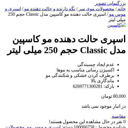
بزرگنمایی تصویر
خانه
/
محصولات موی سر
/
نگه دارنده و حالت دهنده مو
/
اسپری و
موس مو
/
اسپری حالت دهنده مو کاسپین مدل Classic حجم 250
میلی لیتر
اسپری حالت دهنده مو کاسپین
مدل Classic حجم 250 میلی لیتر
عدم ایجاد چسبندگی
اکسیژن‌ رسانی مناسب به موها
برطرف کردن خشکی و شکنندگی مو
ماندگاری بالا
بارکد: 6269771300281
80,000
تومان
در انبار موجود نمی باشد
مقایسه
0
نفر در حال مشاهده این محصول هستند!
شناسه محصول:
100066758
دسته:
اسپری و موس مو
,
محصولات