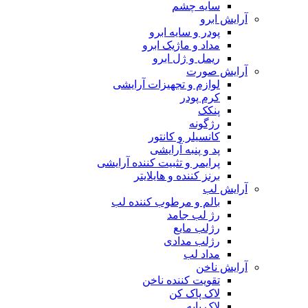
سایه چشم
آرایش ابرو
پودر و سایه ابرو
مداد و ماژیک ابرو
ریمل و ژل ابرو
آرایش صورت
لوازم و تجهیزات آرایشی
کرم پودر
پنکک
رژگونه
کانسیلر و کانتور
پد و پنبه آرایشی
پرایمر و تثبیت کننده آرایشی
برنز کننده و هایلایتر
آرایش لب
بالم و مرطوب کننده لب
رژ لب جامد
رژلب مایع
رژلب مدادی
مداد لب
آرایش ناخن
تقویت کننده ناخن
لاک پاک کن
لاک پایه