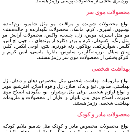
اوردینری بخشی از محصولات پوستی رژمژ هستند.
محصولات موی سر
انواع محصولات شوینده و مراقبت مو مثل شامپو، نرم‌کننده،
لوسیون، اسپری، کرم، ماسک، محصولات نگهدارنده و حالت‌دهنده
مو مثل اسپری، موس، ژل، چسب، واکس، محصولات آرایش مو
مثل رنگ، اکسیدان، کرم و پودر دکلره از برندهای … چون اچ اس،
گلیس، شوآرنزکف، بوناکور، رنه فورتره، پنتن، اوجی ایکس، کلیر،
سان سیلک، ترزمه،گارنیر، سایوس، باباریا، یانسی، آیس کریم و
آلترگو بخشی از محصولات موی سر رژمژ هستند.
بهداشت شخصی
انواع ملزومات بهداشت شخصی مثل مخصوص دهان و دندان، ژل
بهداشتی، صابون، تیغ و یدک اصلاح، ژل و فوم اصلاح، افترشیو، موبر
و انواع لوازم شخصی برقی مثل سشوار، اتو، بیگودی، اصلاح موی
صورت، اصلاح موی بدن بانوان و آقایان از محصولات و ملزومات
بهداشت شخصی رژمژ هستند.
محصولات مادر و کودک
انواع محصولات مخصوص مادر و کودک مثل شامپو ملایم کودک،
کرم و سرم ترک پوست، کرم سوختگی کودک از برندهای باکیفیتی