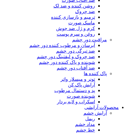
ضد آفتاب صورت
روشن کننده و ضد لک
ضد چروک
ترمیم و بازسازی کننده
ماسک صورت
کرم و ژل ضد جوش
روغن و سرم پوست
مراقبت دور چشم
آبرسان و مرطوب کننده دور چشم
ضد تیرگی دور چشم
ضد چروک و لیفتینگ دور چشم
شوینده و پاک کننده دور چشم
ضد آفتاب دور چشم
پاک کننده ها
تونر و میسلار واتر
آرایش پاک کن
پد و دستمال مرطوب
شوینده صورت
اسکراب و لایه بردار
محصولات آرایشی
آرایش چشم
ریمل
مداد چشم
خط چشم