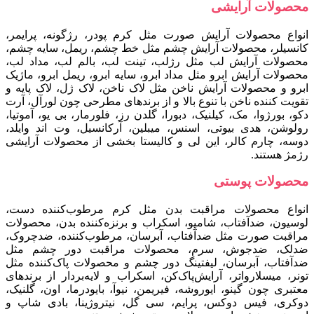
محصولات آرایشی
انواع محصولات آرایش صورت مثل کرم پودر، رژگونه، پرایمر،
کانسیلر، محصولات آرایش چشم مثل خط چشم، ریمل، سایه چشم،
محصولات آرایش لب مثل رژلب، تینت لب، بالم لب، مداد لب،
محصولات آرایش ابرو مثل مداد ابرو، سایه ابرو، ریمل ابرو، ماژیک
ابرو و محصولات آرایش ناخن مثل لاک ناخن، لاک ژل، لاک پایه و
تقویت کننده ناخن با تنوع بالا و از برندهای مطرحی چون لورآل، آرت
دکو، بورژوا، مک، کیلنیک، دبورا، گلدن رز، فلورمار، بی یو، آموتیا،
رولوشن، هدی بیوتی، اسنس، میبلین، آرکانسیل، وت اند وایلد،
دوسه، چارم کالر، این لی و کالیستا بخشی از محصولات آرایشی
رژمژ هستند.
محصولات پوستی
انواع محصولات مراقبت بدن مثل کرم مرطوب‌کننده دست،
لوسیون، ضدآفتاب، شامپو، اسکراب و برنزه‌کننده بدن، محصولات
مراقبت صورت مثل ضدآفتاب، آبرسان، مرطوب‌کننده، ضدچروک،
ضدلک، ضدجوش، سرم، محصولات مراقبت دور چشم مثل
ضدآفتاب، آبرسان، لیفتینگ دور چشم و محصولات پاک‌کننده مثل
تونر، میسلارواتر، آرایش‌پاک‌کن، اسکراب و لایه‌بردار از برندهای
معتبری چون گینو، ایوروشه، فیری‍من، نیوآ، بایودرما، اون، گلنیک،
دوکری، فیس‌ دوکس، پرایم، سی‌ گل، نیتروژینا، بادی‌ شاپ و