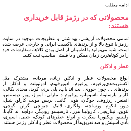
ادامه مطلب
محصولاتی که در رژمژ قابل خریداری
هستند:
تمامی محصولات آرایشی، بهداشتی و عطریجات موجود در سایت
رژمژ با تنوع بالا و از برندهای باکیفیت ایرانی و خارجی عرضه شده
است. شما می‌توانید با اطمینان از اصل بودن کالاها، سفارشات خود
را در کوتاه‌ترین زمان ممکن و با قیمتی مناسب ثبت کنید.
عطر و ادکلن
انواع محصولات عطر و ادکلن زنانه، مردانه، مشترک مثل
اکستریت‌دی‌پرفیوم، پرفیوم، ادوپرفیوم، ادوتویلت و ادکلن از
برندهای … چون جووی، ایت اند باب، پلی یری، کرید، مجدی بکالی،
کارنر بارسلونا، ناسوماتو، پرفیوم د مارلی، آموآژ، پیور دیستنس،
افینس، زرژوف، چوگان، هوبی گانت، پریس مونت کارلو، شنل،
دیور، لنکوم، ورساچه، بولگاری، لالیک، جیونچی، گرلن، گوچی،
لنوین، نیناریچی، کارولینا هررا، نارسیسو رودیگز، دولچه اند گابانا،
ولنتینو، ویکتوریا سکرت و انواع عطرهای کودک، جیبی، اسپری،
بادی اسپلش و ضد تعریق‌ها از محصولات عطر و ادکلن رژمژ هستند.