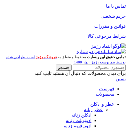
تماس با ما
حریم شخصی
قوانین و مقررات
شرایط مرجوعی کالا
تمامی حقوق این وبسایت
محفوظ و متعلق به
است. طراحی شده
فروشگاه رژمژ
توسط تیم توسعه رژمژ | بهار 1400
جستجو
برای دیدن محصولات که دنبال آن هستید تایپ کنید.
بستن
فهرست
محصولات
عطر و ادکلن
عطر زنانه
ادکلن زنانه
ادوتویلت زنانه
ادوپرفیوم زنانه