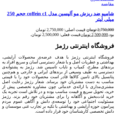
مقایسه
شامپو ضد ریزش مو آلپسین مدل coffein c1 حجم 250
میلی لیتر
2,750,000
تومان
قیمت اصلی: 2,750,000 تومان
بود.
2,500,000
تومان
قیمت فعلی: 2,500,000 تومان.
فروشگاه اینترنتی رژمژ​
فروشگاه اینترنتی رژمژ با هدف عرضه‌ی محصولات آرایشی،
بهداشتی و عطریات اصل و با شعار دسترسی آسان و سریع افراد به
برندهای مطرح، کمیاب و نایاب تاسیس شد. رژمژ به پشتوانه‌ی
دسترسی به طیف وسیعی از برندهای ایرانی و خارجی و هم‌چنین
پتانسیل بالای تامین کالاها قادر است محصولات خود را با قیمتی
مناسب به دست مشتریان خود برساند. شعار رژمژ رعایت اصل
مشتری‌مداری با ارائه‌ی خدماتی چون مشاوره تخصصی پیش از
خرید، تحویل سریع و قیمت مناسب بوده و در تلاش است تجربه یک
خرید لذت‌بخش و آگاهانه را برای مشتریان خود رقم بزند. رژمژ
مسئولیت اجتماعی خود را توسعه‌ی دانش و آگاهی عموم مردم
پیرامون حوزه آرایشی و بهداشتی با تکیه بر تجارب غنی موسسان و
دانش تخصصی کارشناسان خود قرار داده است.