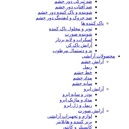
ضد تیرگی دور چشم
ضد آفتاب دور چشم
شوینده و پاک کننده دور چشم
ضد چروک و لیفتینگ دور چشم
پاک کننده ها
تونر و محلول پاک کننده
شوینده صورت
اسکراب و لایه بردار
آرایش پاک کن
پد و دستمال مرطوب
محصولات آرایشی
آرایش چشم
ریمل
خط چشم
مداد چشم
سایه چشم
آرایش ابرو
پودر و سایه ابرو
مداد و ماژیک ابرو
ریمل و ژل ابرو
آرایش صورت
لوازم و تجهیزات آرایشی
برنز کننده و هایلایتر
کانسیلر و کانتور