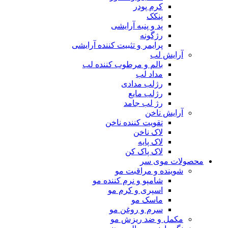
کرم پودر
پنکک
پد و پنبه آرایشی
رژگونه
پرایمر و تثبیت کننده آرایشی
آرایش لب
بالم و مرطوب کننده لب
مداد لب
رژلب مدادی
رژلب مایع
رژ لب جامد
آرایش ناخن
تقویت کننده ناخن
لاک ناخن
لاک پایه
لاک پاک کن
محصولات موی سر
شوینده و مراقبت مو
شامپو و نرم کننده مو
اسپری و کرم مو
ماسک مو
سرم و روغن مو
مکمل و ضد ریزش مو