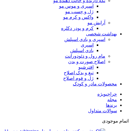
نگه دارنده و حالت دهنده مو
اسپری و موس مو
ژل و چسب مو
واکس و کرم مو
آرایش مو
کرم و پودر دکلره
بهداشت شخصی
اسپری و بادی اسپلش
اسپری
بادی اسپلش
مام رول و دئودورانت
اصلاح صورت و بدن
افترشیو
تیغ و یدک اصلاح
ژل و فوم اصلاح
محصولات مادر و کودک
حراجی
ویژه
مجله
برندها
سوالات متداول
اتمام موجودی