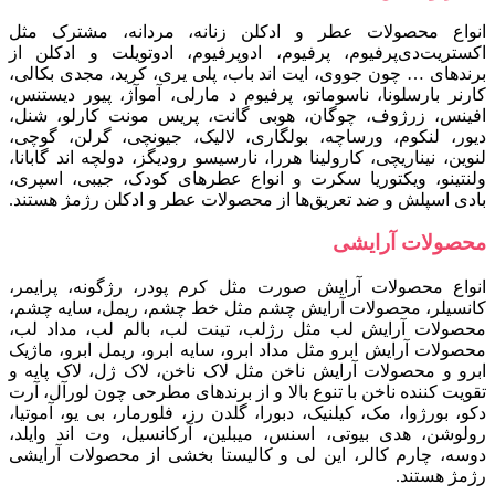
انواع محصولات عطر و ادکلن زنانه، مردانه، مشترک مثل
اکستریت‌دی‌پرفیوم، پرفیوم، ادوپرفیوم، ادوتویلت و ادکلن از
برندهای … چون جووی، ایت اند باب، پلی یری، کرید، مجدی بکالی،
کارنر بارسلونا، ناسوماتو، پرفیوم د مارلی، آموآژ، پیور دیستنس،
افینس، زرژوف، چوگان، هوبی گانت، پریس مونت کارلو، شنل،
دیور، لنکوم، ورساچه، بولگاری، لالیک، جیونچی، گرلن، گوچی،
لنوین، نیناریچی، کارولینا هررا، نارسیسو رودیگز، دولچه اند گابانا،
ولنتینو، ویکتوریا سکرت و انواع عطرهای کودک، جیبی، اسپری،
بادی اسپلش و ضد تعریق‌ها از محصولات عطر و ادکلن رژمژ هستند.
محصولات آرایشی
انواع محصولات آرایش صورت مثل کرم پودر، رژگونه، پرایمر،
کانسیلر، محصولات آرایش چشم مثل خط چشم، ریمل، سایه چشم،
محصولات آرایش لب مثل رژلب، تینت لب، بالم لب، مداد لب،
محصولات آرایش ابرو مثل مداد ابرو، سایه ابرو، ریمل ابرو، ماژیک
ابرو و محصولات آرایش ناخن مثل لاک ناخن، لاک ژل، لاک پایه و
تقویت کننده ناخن با تنوع بالا و از برندهای مطرحی چون لورآل، آرت
دکو، بورژوا، مک، کیلنیک، دبورا، گلدن رز، فلورمار، بی یو، آموتیا،
رولوشن، هدی بیوتی، اسنس، میبلین، آرکانسیل، وت اند وایلد،
دوسه، چارم کالر، این لی و کالیستا بخشی از محصولات آرایشی
رژمژ هستند.