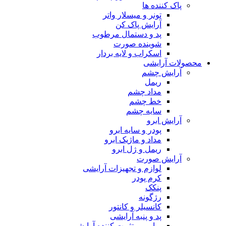
پاک کننده ها
تونر و میسلار واتر
آرایش پاک کن
پد و دستمال مرطوب
شوینده صورت
اسکراب و لایه بردار
محصولات آرایشی
آرایش چشم
ریمل
مداد چشم
خط چشم
سایه چشم
آرایش ابرو
پودر و سایه ابرو
مداد و ماژیک ابرو
ریمل و ژل ابرو
آرایش صورت
لوازم و تجهیزات آرایشی
کرم پودر
پنکک
رژگونه
کانسیلر و کانتور
پد و پنبه آرایشی
پرایمر و تثبیت کننده آرایشی