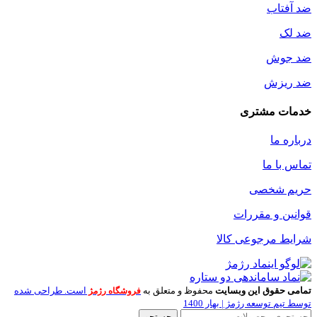
ضد آفتاب
ضد لک
ضد جوش
ضد ریزش
خدمات مشتری
درباره ما
تماس با ما
حریم شخصی
قوانین و مقررات
شرایط مرجوعی کالا
تمامی حقوق این وبسایت
محفوظ و متعلق به
است. طراحی شده
فروشگاه رژمژ
توسط تیم توسعه رژمژ | بهار 1400
جستجو