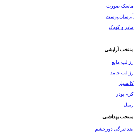
ماسک صورت
آبرسان پوست
مادر و کودک
منتخب آرایشی
رژ لب مایع
رژ لب جامد
کانسیلر
کرم پودر
ریمل
منتخب بهداشتی
ضد تیرگی دورچشم