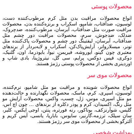
محصولات پوستی
انواع محصولات مراقبت بدن مثل کرم مرطوب‌کننده دست،
لوسیون، ضدآفتاب، شامپو، اسکراب و برنزه‌کننده بدن، محصولات
مراقبت صورت مثل ضدآفتاب، آبرسان، مرطوب‌کننده، ضدچروک،
ضدلک، ضدجوش، سرم، محصولات مراقبت دور چشم مثل
ضدآفتاب، آبرسان، لیفتینگ دور چشم و محصولات پاک‌کننده مثل
تونر، میسلارواتر، آرایش‌پاک‌کن، اسکراب و لایه‌بردار از برندهای
معتبری چون گینو، ایوروشه، فیری‍من، نیوآ، بایودرما، اون، گلنیک،
دوکری، فیس‌ دوکس، پرایم، سی‌ گل، نیتروژینا، بادی‌ شاپ و
اوردینری بخشی از محصولات پوستی رژمژ هستند.
محصولات موی سر
انواع محصولات شوینده و مراقبت مو مثل شامپو، نرم‌کننده،
لوسیون، اسپری، کرم، ماسک، محصولات نگهدارنده و حالت‌دهنده
مو مثل اسپری، موس، ژل، چسب، واکس، محصولات آرایش مو
مثل رنگ، اکسیدان، کرم و پودر دکلره از برندهای … چون اچ اس،
گلیس، شوآرنزکف، بوناکور، رنه فورتره، پنتن، اوجی ایکس، کلیر،
سان سیلک، ترزمه،گارنیر، سایوس، باباریا، یانسی، آیس کریم و
آلترگو بخشی از محصولات موی سر رژمژ هستند.
بهداشت شخصی