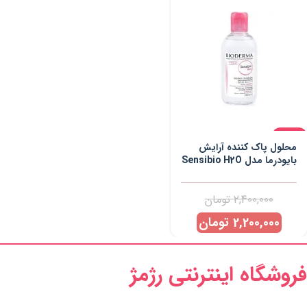
-8%
محلول پاک کننده آرایش
بایودرما مدل Sensibio H2O
حجم 250 میلی لیتر
2,400,000
تومان
2,200,000
تومان
فروشگاه اینترنتی رژمژ​