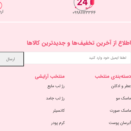
ار
09981123344
اطلاع از آخرین تخفیف‌ها و جدیدترین کالاها
دسته‌بندی منتخب
منتخب آرایشی
عطر و ادکلن
رژ لب مایع
ماسک مو
رژ لب جامد
ماسک صورت
کانسیلر
آبرسان پوست
کرم پودر